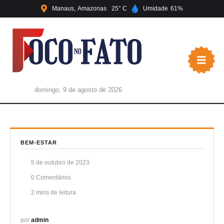
Manaus
Amazonas
25
Umidade
61
domingo, 9 de agosto de 2026
BEM-ESTAR
5 de outubro de 2023
0
 Comentários
2
 mins de leitura
por 
admin