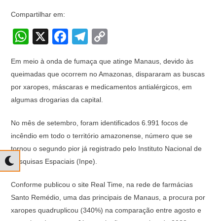
Compartilhar em:
W
X
F
T
C
h
a
el
o
Em meio à onda de fumaça que atinge Manaus, devido às
at
c
e
p
queimadas que ocorrem no Amazonas, dispararam as buscas
s
e
gr
y
por xaropes, máscaras e medicamentos antialérgicos, em
A
b
a
Li
algumas drogarias da capital.
p
o
m
n
No mês de setembro, foram identificados 6.991 focos de
p
o
k
incêndio em todo o território amazonense, número que se
k
tornou o segundo pior já registrado pelo Instituto Nacional de
Pesquisas Espaciais (Inpe).
Conforme publicou o site Real Time, na rede de farmácias
Santo Remédio, uma das principais de Manaus, a procura por
xaropes quadruplicou (340%) na comparação entre agosto e