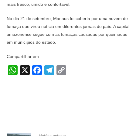
mais fresco, úmido e confortável.
No dia 21 de setembro, Manaus foi coberta por uma nuvem de
fumaça que virou notícia em diferentes jornais do país. A capital
amazonense segue com as fumaças causadas por queimadas
em municípios do estado.
Compartilhar em:
W
X
F
T
C
h
a
el
o
at
c
e
p
s
e
gr
y
A
b
a
Li
p
o
m
n
p
o
k
Matéria anterior