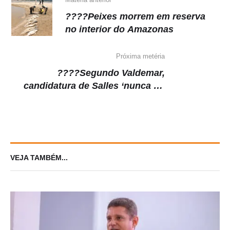
k
????Peixes morrem em reserva
no interior do Amazonas
Próxima metéria
????Segundo Valdemar,
candidatura de Salles ‘nunca foi
discutida’, e deputado cogita ir à
Justiça para deixar PL
VEJA TAMBÉM...