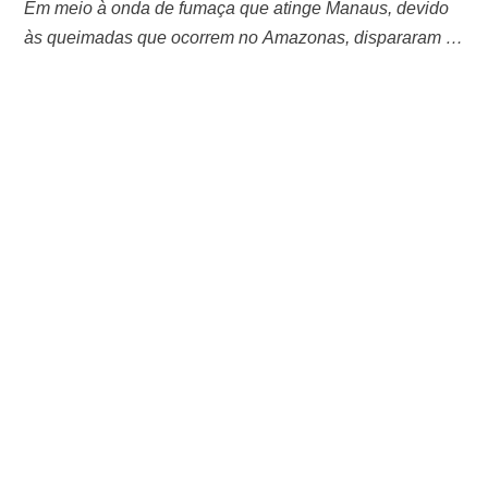
Em meio à onda de fumaça que atinge Manaus, devido
às queimadas que ocorrem no Amazonas, dispararam as
buscas por xaropes, máscaras e medicamentos
antialérgicos, em algumas drogarias da capital. No mês
de setembro, foram identificados 6.991 focos de incêndio
em todo o território amazonense, número que se tornou o
segundo pior já registrado pelo …