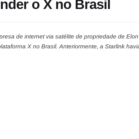
nder o X no Brasil
presa de internet via satélite de propriedade de Elon
lataforma X no Brasil. Anteriormente, a Starlink ha
opriedade de Musk só seria considerada caso suas
mpostas afetam diretamente suas …