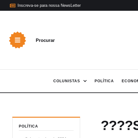
Inscreva-se para nossa NewsLetter
Procurar
COLUNISTAS
POLÍTICA
ECONO
????St
POLÍTICA