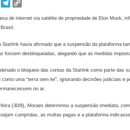
F
T
C
a
el
o
esa de internet via satélite de propriedade de Elon Musk, in
c
e
p
Brasil.
e
gr
y
b
a
Li
a Starlink havia afirmado que a suspensão da plataforma t
o
m
n
s fossem desbloqueadas, alegando que as medidas impostas
o
k
k
denado o bloqueio das contas da Starlink como parte das sa
l como uma “terra sem lei”, ignorando decisões judiciais e p
ermanecessem no ar.
-feira (30/8), Moraes determinou a suspensão imediata, comp
s sejam cumpridas, as multas pagas e a plataforma indicasse