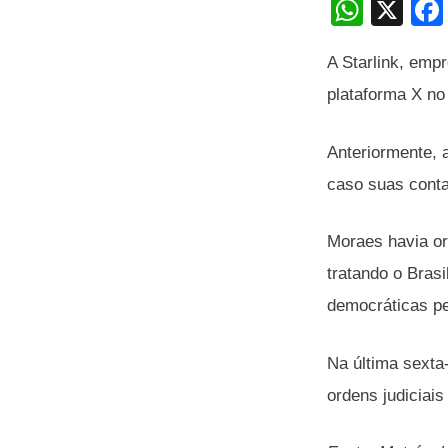
W
X
h
A Starlink, empr
at
plataforma X no 
s
A
Anteriormente, 
p
caso suas conta
p
Moraes havia or
tratando o Brasi
democráticas p
Na última sexta
ordens judiciai