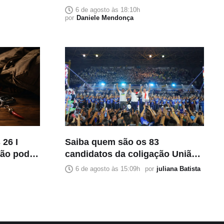
o e
para afastar suspeita de estupro
6 de agosto às 18:10h
iliar
por
Daniele Mendonça
26 I
Saiba quem são os 83
ão pode,
candidatos da coligação União
uás
Pelo Amazonas nas eleições de
6 de agosto às 15:09h
por
juliana Batista
2026