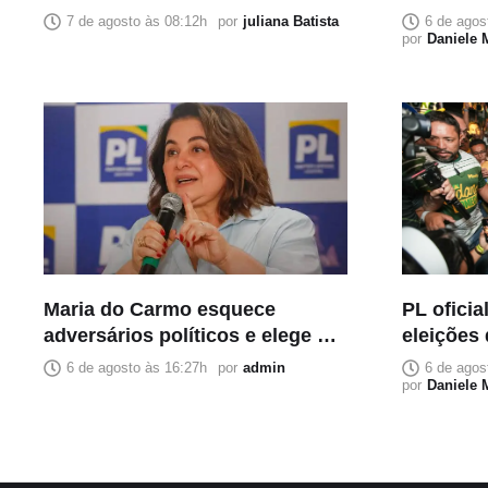
declaram apoio a Roberto
Senado
7 de agosto às 08:12h
por
juliana Batista
6 de agos
Cidade
por
Daniele
Maria do Carmo esquece
PL oficia
adversários políticos e elege a
eleições
imprensa como principal
6 de agosto às 16:27h
por
admin
6 de agos
inimiga
por
Daniele