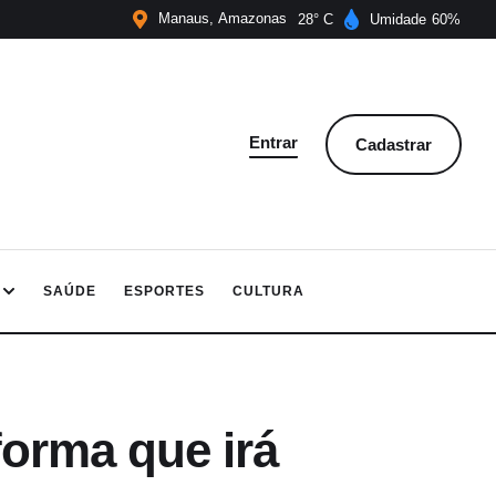
Manaus
Amazonas
28
Umidade
60
Entrar
Cadastrar
SAÚDE
ESPORTES
CULTURA
forma que irá