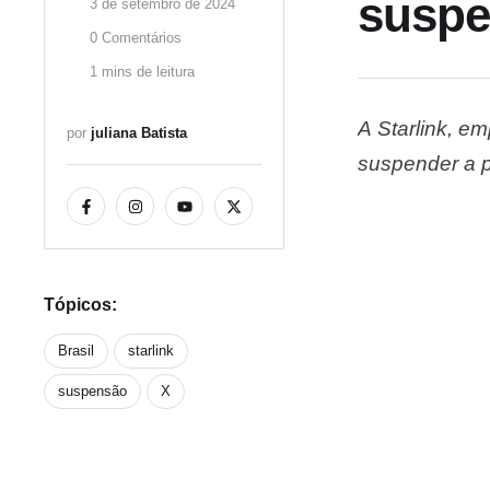
suspe
3 de setembro de 2024
0
 Comentários
1
 mins de leitura
A Starlink, em
por 
juliana Batista
suspender a p
também de pr
as medidas i
Tópicos:
Brasil
starlink
suspensão
X