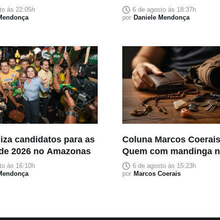
homenageia pai falecid
to às 22:05h
6 de agosto às 18:37h
 Mendonça
carrega significado fam
por
Daniele Mendonça
liza candidatos para as
Coluna Marcos Coerais 
 de 2026 no Amazonas
Quem com mandinga n
que carregue seus pat
to às 16:10h
6 de agosto às 15:23h
 Mendonça
por
Marcos Coerais