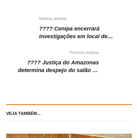
p
o
m
n
p
o
k
k
Matéria anterior
???? Cenipa encerrará
investigações em local de
acidente aéreo nesta segunda-
feira
Próxima metéria
???? Justiça do Amazonas
determina despejo do salão de
Djidja Cardoso por acúmulo de
aluguéis
VEJA TAMBÉM...