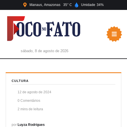
Manaus
Amazonas
35
Umidade
34
sábado, 8 de agosto de 2026
CULTURA
12 de agosto de 2024
0
 Comentários
2
 mins de leitura
por 
Luyza Rodrigues