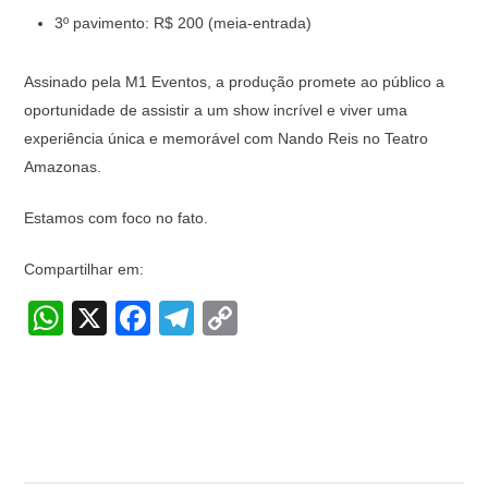
3º pavimento: R$ 200 (meia-entrada)
Assinado pela M1 Eventos, a produção promete ao público a
oportunidade de assistir a um show incrível e viver uma
experiência única e memorável com Nando Reis no Teatro
Amazonas.
Estamos com foco no fato.
Compartilhar em:
W
X
F
T
C
h
a
el
o
at
c
e
p
s
e
gr
y
A
b
a
Li