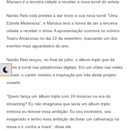
Manaus é a terceira cidade a receber a nova turnê do artista
at
c
e
p
s
e
gr
y
Nando Reis está prestes a dar início à sua nova turnê “Uma
A
b
a
Li
Estrela Misteriosa”, e Manaus terá a honra de ser a terceira
cidade a receber o show. A apresentação ocorrerá no icônico
p
o
m
n
Teatro Amazonas no dia 22 de setembro, marcando um dos
p
o
k
eventos mais aguardados do ano.
k
Nando Reis lançou, no final de julho, o álbum triplo que dá
nome à turnê nas plataformas digitais. Em um vídeo nas redes
sociais, o cantor revelou a inspiração por trás deste projeto
ousado.
“Quem lança um álbum triplo com 24 músicas na era do
streaming? Eu não imaginava que seria um álbum triplo,
embora eu tivesse essa ambição. Eu sou excessivo, sou
exagerado e tenho essa ambição de botar um calhamaço na
mesa e ir contra a maré“, disse ele.