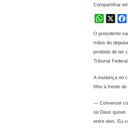
Compartilhar e
W
X
h
O presidente na
at
mãos do deputad
s
proibido de ter
A
Tribunal Federa
p
p
A mudança no co
filho à frente d
— Conversei com
se Deus quiser.
entre eles. Eu 