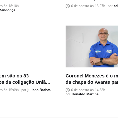
tar suspeita de estupro
imprensa como princip
to às 18:10h
6 de agosto às 16:27h
por
ad
 Mendonça
inimiga
em são os 83
Coronel Menezes é o m
os da coligação União
da chapa do Avante pa
zonas nas eleições de
deputado federal; veja 
to às 15:09h
por
juliana Batista
6 de agosto às 14:38h
por
Ronaldo Martins