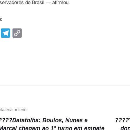
servadores do Brasil — afirmou.
m:
F
T
C
a
el
o
c
e
p
e
gr
y
b
a
Li
o
m
n
o
k
k
Matéria anterior
????Datafolha: Boulos, Nunes e
????T
Marçal chegam ao 1º turno em empate
don