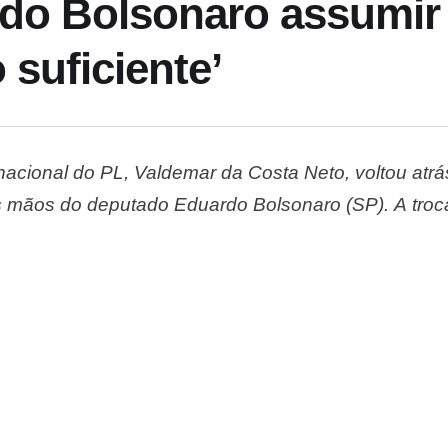
do Bolsonaro assumir 
 suficiente’
nacional do PL, Valdemar da Costa Neto, voltou atrá
s mãos do deputado Eduardo Bolsonaro (SP). A tro
 fato de Valdemar estar proibido de ter contato com 