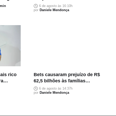
al
min
6 de agosto às 16:10h
por
Daniele Mendonça
ais rico
Bets causaram prejuízo de R$
ra
62,5 bilhões às famílias
o valor
brasileiras em 2025 aponta
6 de agosto às 14:37h
estudo
por
Daniele Mendonça