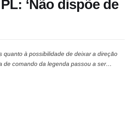
PL: ‘Não dispõe de
s quanto à possibilidade de deixar a direção
ca de comando da legenda passou a ser
o ex-presidente Jair Bolsonaro. A medida foi