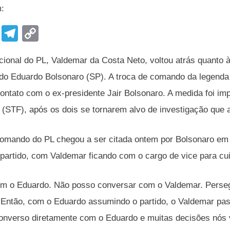
m:
F
T
C
a
el
o
cional do PL, Valdemar da Costa Neto, voltou atrás quanto à 
c
e
p
o Eduardo Bolsonaro (SP). A troca de comando da legenda p
e
gr
y
 contato com o ex-presidente Jair Bolsonaro. A medida foi i
b
a
Li
l (STF), após os dois se tornarem alvo de investigação que a
o
m
n
o
k
mando do PL chegou a ser citada ontem por Bolsonaro em um
k
o partido, com Valdemar ficando com o cargo de vice para cu
 o Eduardo. Não posso conversar com o Valdemar. Persegui
 Então, com o Eduardo assumindo o partido, o Valdemar pas
converso diretamente com o Eduardo e muitas decisões nós