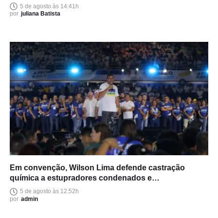
5 de agosto às 14:41h
por
juliana Batista
Em convenção, Wilson Lima defende castração
química a estupradores condenados e
endurecimento das leis
5 de agosto às 12:52h
por
admin