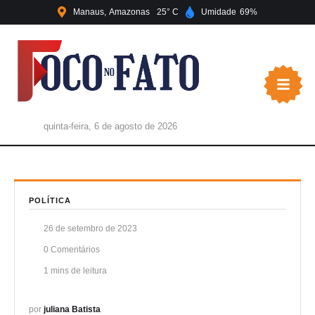
Manaus
Amazonas
25
Umidade
69
quinta-feira, 6 de agosto de 2026
POLÍTICA
26 de setembro de 2023
0
 Comentários
1
 mins de leitura
por 
juliana Batista