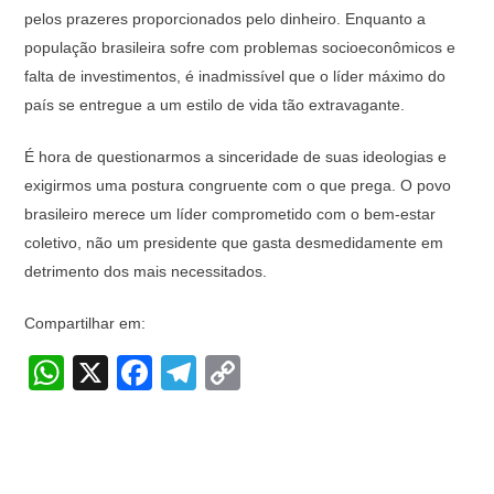
pelos prazeres proporcionados pelo dinheiro. Enquanto a
população brasileira sofre com problemas socioeconômicos e
falta de investimentos, é inadmissível que o líder máximo do
país se entregue a um estilo de vida tão extravagante.
É hora de questionarmos a sinceridade de suas ideologias e
exigirmos uma postura congruente com o que prega. O povo
brasileiro merece um líder comprometido com o bem-estar
coletivo, não um presidente que gasta desmedidamente em
detrimento dos mais necessitados.
Compartilhar em:
W
X
F
T
C
h
a
el
o
at
c
e
p
s
e
gr
y