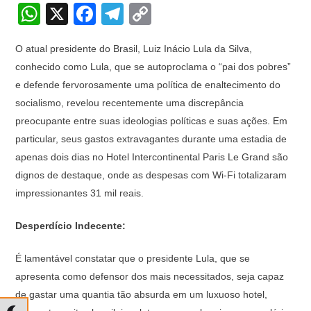
W
X
F
T
C
h
a
el
o
O atual presidente do Brasil, Luiz Inácio Lula da Silva,
at
c
e
p
conhecido como Lula, que se autoproclama o “pai dos pobres”
s
e
gr
y
e defende fervorosamente uma política de enaltecimento do
A
b
a
Li
socialismo, revelou recentemente uma discrepância
p
o
m
n
preocupante entre suas ideologias políticas e suas ações. Em
particular, seus gastos extravagantes durante uma estadia de
p
o
k
apenas dois dias no Hotel Intercontinental Paris Le Grand são
k
dignos de destaque, onde as despesas com Wi-Fi totalizaram
impressionantes 31 mil reais.
Desperdício Indecente:
É lamentável constatar que o presidente Lula, que se
apresenta como defensor dos mais necessitados, seja capaz
de gastar uma quantia tão absurda em um luxuoso hotel,