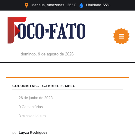
Manaus
Amazonas
26
Umidade
65
domingo, 9 de agosto de 2026
COLUNISTAS..
GABRIEL F. MELO
26 de junho de 2023
0
 Comentários
3
 mins de leitura
por 
Luyza Rodrigues