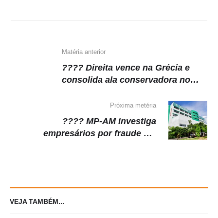
A
b
a
Li
p
o
m
n
p
o
k
k
Matéria anterior
???? Direita vence na Grécia e
consolida ala conservadora no
poder
Próxima metéria
???? MP-AM investiga
empresários por fraude em
licitação para hospital
VEJA TAMBÉM...