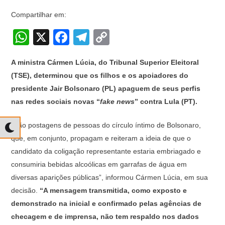
Compartilhar em:
W
X
F
T
C
h
a
el
o
A ministra Cármen Lúcia, do Tribunal Superior Eleitoral
at
c
e
p
(TSE), determinou que os filhos e os apoiadores do
s
e
gr
y
presidente Jair Bolsonaro (PL) apaguem de seus perfis
A
b
a
Li
nas redes sociais novas “
fake news
” contra Lula (PT).
p
o
m
n
“São postagens de pessoas do círculo íntimo de Bolsonaro,
p
o
k
que, em conjunto, propagam e reiteram a ideia de que o
k
candidato da coligação representante estaria embriagado e
consumiria bebidas alcoólicas em garrafas de água em
diversas aparições públicas”, informou Cármen Lúcia, em sua
decisão.
“A mensagem transmitida, como exposto e
demonstrado na inicial e confirmado pelas agências de
checagem e de imprensa, não tem respaldo nos dados