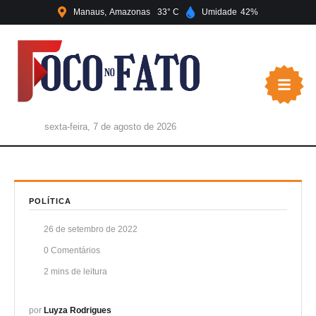
Manaus
Amazonas
33
Umidade
42
sexta-feira, 7 de agosto de 2026
POLÍTICA
26 de setembro de 2022
0
 Comentários
2
 mins de leitura
por 
Luyza Rodrigues