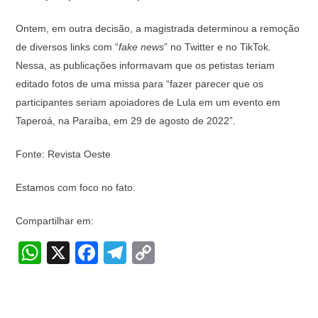
Ontem, em outra decisão, a magistrada determinou a remoção
de diversos links com “
fake news
” no Twitter e no TikTok.
Nessa, as publicações informavam que os petistas teriam
editado fotos de uma missa para “fazer parecer que os
participantes seriam apoiadores de Lula em um evento em
Taperoá, na Paraíba, em 29 de agosto de 2022”.
Fonte: Revista Oeste
Estamos com foco no fato.
Compartilhar em:
W
X
F
T
C
h
a
el
o
at
c
e
p