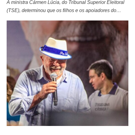
A ministra Cármen Lúcia, do Tribunal Superior Eleitoral
(TSE), determinou que os filhos e os apoiadores do
presidente Jair Bolsonaro (PL) apaguem de seus perfis
nas redes sociais novas “fake news” contra Lula (PT).
“São postagens de pessoas do círculo íntimo de
Bolsonaro, que, em conjunto, propagam e reiteram a
ideia de que o candidato …