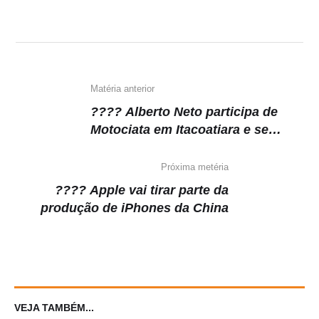
s
e
gr
y
A
b
a
Li
p
o
m
n
p
o
k
k
Matéria anterior
???? Alberto Neto participa de
Motociata em Itacoatiara e se
compromete a lutar por Policlínica
no município
Próxima metéria
???? Apple vai tirar parte da
produção de iPhones da China
VEJA TAMBÉM...