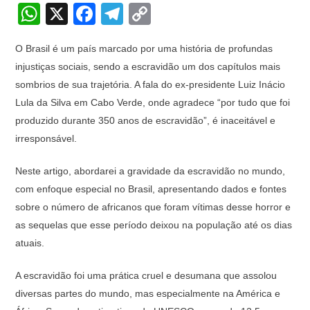
W
X
F
T
C
h
a
el
o
O Brasil é um país marcado por uma história de profundas
at
c
e
p
injustiças sociais, sendo a escravidão um dos capítulos mais
s
e
gr
y
sombrios de sua trajetória. A fala do ex-presidente Luiz Inácio
A
b
a
Li
Lula da Silva em Cabo Verde, onde agradece “por tudo que foi
p
o
m
n
produzido durante 350 anos de escravidão”, é inaceitável e
irresponsável.
p
o
k
k
Neste artigo, abordarei a gravidade da escravidão no mundo,
com enfoque especial no Brasil, apresentando dados e fontes
sobre o número de africanos que foram vítimas desse horror e
as sequelas que esse período deixou na população até os dias
atuais.
A escravidão foi uma prática cruel e desumana que assolou
diversas partes do mundo, mas especialmente na América e