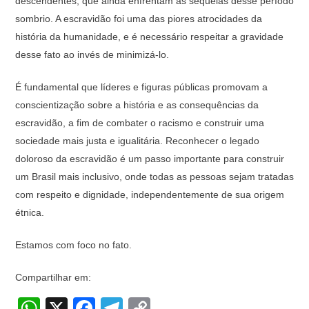
descendentes, que ainda enfrentam as sequelas desse período
sombrio. A escravidão foi uma das piores atrocidades da
história da humanidade, e é necessário respeitar a gravidade
desse fato ao invés de minimizá-lo.
É fundamental que líderes e figuras públicas promovam a
conscientização sobre a história e as consequências da
escravidão, a fim de combater o racismo e construir uma
sociedade mais justa e igualitária. Reconhecer o legado
doloroso da escravidão é um passo importante para construir
um Brasil mais inclusivo, onde todas as pessoas sejam tratadas
com respeito e dignidade, independentemente de sua origem
étnica.
Estamos com foco no fato.
Compartilhar em:
W
X
F
T
C