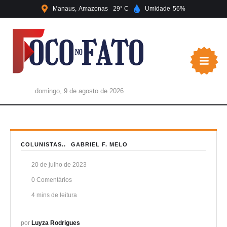
Manaus
Amazonas
29
Umidade
56
domingo, 9 de agosto de 2026
COLUNISTAS..
GABRIEL F. MELO
20 de julho de 2023
0
 Comentários
4
 mins de leitura
por 
Luyza Rodrigues