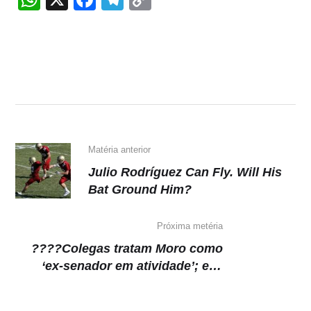
h
a
el
o
at
c
e
p
s
e
gr
y
A
b
a
Li
p
o
m
n
p
o
k
k
Matéria anterior
Julio Rodríguez Can Fly. Will His
Bat Ground Him?
Próxima metéria
????Colegas tratam Moro como
‘ex-senador em atividade’; e já
surgem candidatos para sua vaga