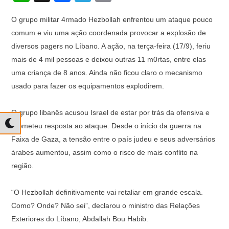
h
a
el
o
O grupo militar 4rmado Hezbollah enfrentou um ataque pouco
at
c
e
p
comum e viu uma ação coordenada provocar a explosão de
s
e
gr
y
diversos pagers no Líbano. A ação, na terça-feira (17/9), feriu
A
b
a
Li
mais de 4 mil pessoas e deixou outras 11 m0rtas, entre elas
p
o
m
n
uma criança de 8 anos. Ainda não ficou claro o mecanismo
usado para fazer os equipamentos explodirem.
p
o
k
k
O grupo libanês acusou Israel de estar por trás da ofensiva e
prometeu resposta ao ataque. Desde o início da guerra na
Faixa de Gaza, a tensão entre o país judeu e seus adversários
árabes aumentou, assim como o risco de mais conflito na
região.
“O Hezbollah definitivamente vai retaliar em grande escala.
Como? Onde? Não sei”, declarou o ministro das Relações
Exteriores do Líbano, Abdallah Bou Habib.