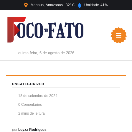
Manaus
Amazonas
32
Umidade
41
quinta-feira, 6 de agosto de 2026
UNCATEGORIZED
18 de setembro de 2024
0
 Comentários
2
 mins de leitura
por 
Luyza Rodrigues