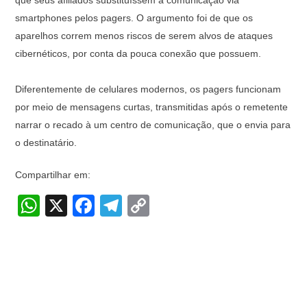
que seus afiliados substituíssem a comunicação via
smartphones pelos pagers. O argumento foi de que os
aparelhos correm menos riscos de serem alvos de ataques
cibernéticos, por conta da pouca conexão que possuem.
Diferentemente de celulares modernos, os pagers funcionam
por meio de mensagens curtas, transmitidas após o remetente
narrar o recado à um centro de comunicação, que o envia para
o destinatário.
Compartilhar em:
W
X
F
T
C
h
a
el
o
at
c
e
p
s
e
gr
y
A
b
a
Li