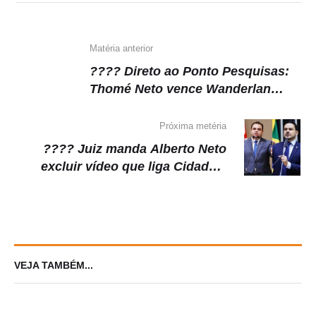
p
o
m
n
p
o
k
k
Matéria anterior
???? Direto ao Ponto Pesquisas:
Thomé Neto vence Wanderlan
Sampaio em Autazes
Próxima metéria
???? Juiz manda Alberto Neto
excluir vídeo que liga Cidade a
aumento de impostos
VEJA TAMBÉM...