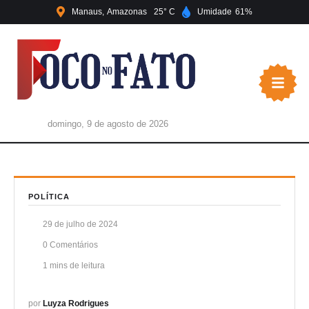
Manaus
Amazonas
25
Umidade
61
domingo, 9 de agosto de 2026
POLÍTICA
29 de julho de 2024
0
 Comentários
1
 mins de leitura
por 
Luyza Rodrigues