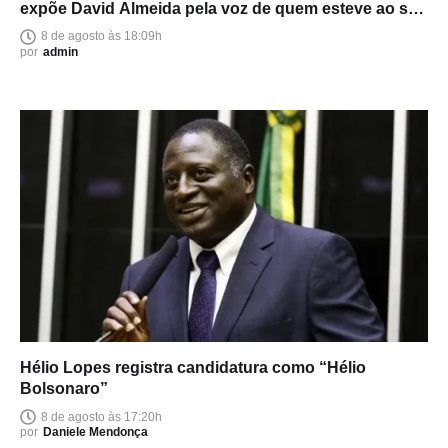
expõe David Almeida pela voz de quem esteve ao seu
lado
8 de agosto às 18:09h
por
admin
Hélio Lopes registra candidatura como “Hélio
Bolsonaro”
8 de agosto às 17:20h
por
Daniele Mendonça