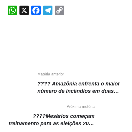
W
X
F
T
C
h
a
el
o
at
c
e
p
s
e
gr
y
A
b
a
Li
p
o
m
n
p
o
k
k
Matéria anterior
???? Amazônia enfrenta o maior
número de incêndios em duas
décadas
Próxima metéria
????Mesários começam
treinamento para as eleições 2024
no TRE-AM