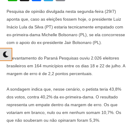
h
a
el
o
Pesquisa de opinião divulgada nesta segunda-feira (29/7)
at
c
e
p
aponta que, caso as eleições fossem hoje, o presidente Luiz
s
e
gr
y
Inácio Lula da Silva (PT) estaria tecnicamente empatado com
A
b
a
Li
ex-primeira-dama Michelle Bolsonaro (PL), se ela concorresse
p
o
m
n
com o apoio do ex-presidente Jair Bolsonaro (PL).
p
o
k
O levantamento do Paraná Pesquisas ouviu 2.026 eleitores
k
brasileiros em 164 municípios entre os dias 18 e 22 de julho. A
margem de erro é de 2,2 pontos percentuais.
A sondagem indica que, nesse cenário, o petista teria 43,8%
dos votos, contra 40,2% da ex-primeira-dama. O resultado
representa um empate dentro da margem de erro. Os que
votariam em branco, nulo ou em nenhum somam 10,7%. Os
que não souberam ou não opinaram foram 5,3%.