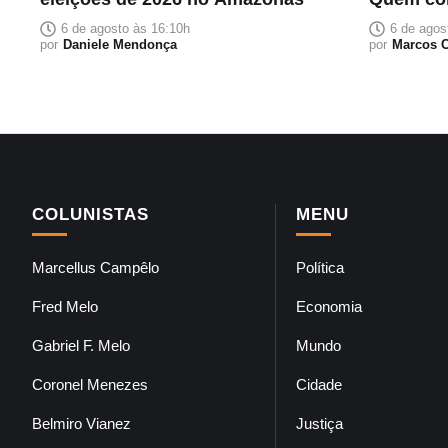
que carr
6 de agosto às 16:10h
6 de agos
por
Daniele Mendonça
por
Marcos C
COLUNISTAS
MENU
Marcellus Campêlo
Política
Fred Melo
Economia
Gabriel F. Melo
Mundo
Coronel Menezes
Cidade
Belmiro Vianez
Justiça