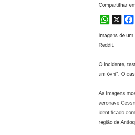
Compartilhar e
W
X
h
Imagens de um s
at
Reddit.
s
A
O incidente, te
p
um óvni”. O ca
p
As imagens most
aeronave Cessna
identificado co
região de Antioq