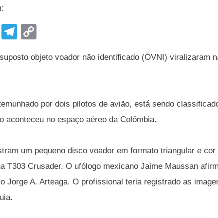
m:
F
T
C
a
el
o
uposto objeto voador não identificado (ÓVNI) viralizaram n
c
e
p
e
gr
y
b
a
Li
stemunhado por dois pilotos de avião, está sendo classificad
o
m
n
so aconteceu no espaço aéreo da Colômbia.
o
k
k
ram um pequeno disco voador em formato triangular e cor 
 T303 Crusader. O ufólogo mexicano Jaime Maussan afirma
mo Jorge A. Arteaga. O profissional teria registrado as im
uia.