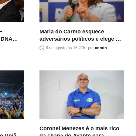
F
Maria do Carmo esquece
e DNA
adversários políticos e elege a
de estupro
imprensa como principal
6 de agosto às 16:27h
por
admin
inimiga
Coronel Menezes é o mais rico
ão União
da chapa do Avante para