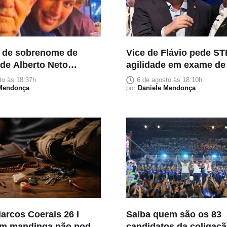
 de sobrenome de
Vice de Flávio pede ST
 de Alberto Neto
agilidade em exame d
ia pai falecido e
para afastar suspeita 
to às 18:37h
6 de agosto às 18:10h
ignificado familiar
 Mendonça
por
Daniele Mendonça
arcos Coerais 26 I
Saiba quem são os 83
m mandinga não pode,
candidatos da coligaç