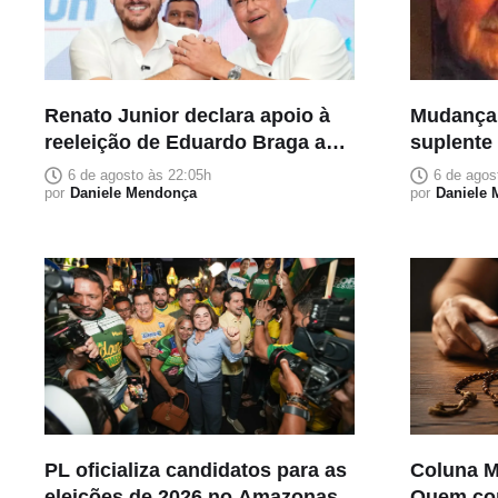
Renato Junior declara apoio à
Mudança
reeleição de Eduardo Braga ao
suplente
Senado
homenage
6 de agosto às 22:05h
6 de agos
por
Daniele Mendonça
carrega s
por
Daniele
PL oficializa candidatos para as
Coluna M
eleições de 2026 no Amazonas
Quem co