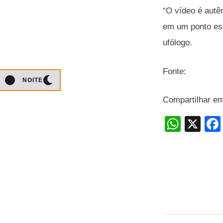
“O vídeo é autê
em um ponto esp
ufólogo.
Fonte:
NOITE
Compartilhar e
W
X
h
at
s
A
p
p