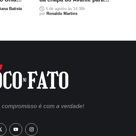
ições de
deputado federal; veja o valor
liana Batista
6 de agosto às 14:38h
por
Ronaldo Martins
 compromisso é com a verdade!