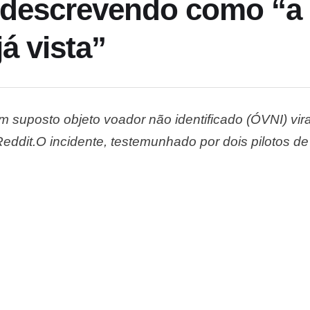
 descrevendo como “a
á vista”
 suposto objeto voador não identificado (ÓVNI) vira
eddit.O incidente, testemunhado por dois pilotos de 
r vídeo já registrado de um óvni”. O caso acontec
equeno disco voador em …