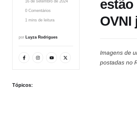
estão
16 de setembro de 2024
0
 Comentários
OVNI j
1
 mins de leitura
por 
Luyza Rodrigues
Imagens de um
postadas no R
como “o melho
mostram um p
Tópicos: