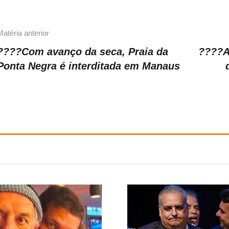
k
Matéria anterior
????Com avanço da seca, Praia da
????A
Ponta Negra é interditada em Manaus