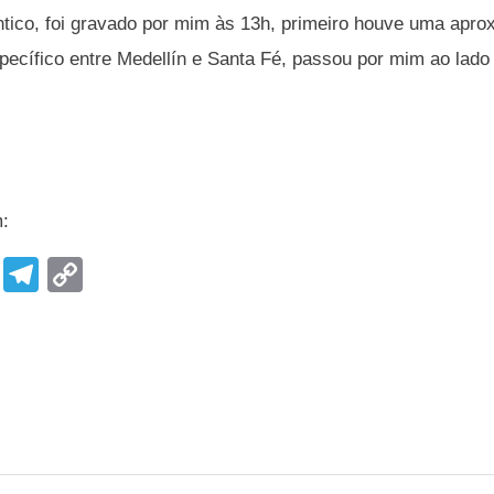
ntico, foi gravado por mim às 13h, primeiro houve uma apro
ecífico entre Medellín e Santa Fé, passou por mim ao lado 
m:
F
T
C
a
el
o
c
e
p
e
gr
y
b
a
Li
o
m
n
o
k