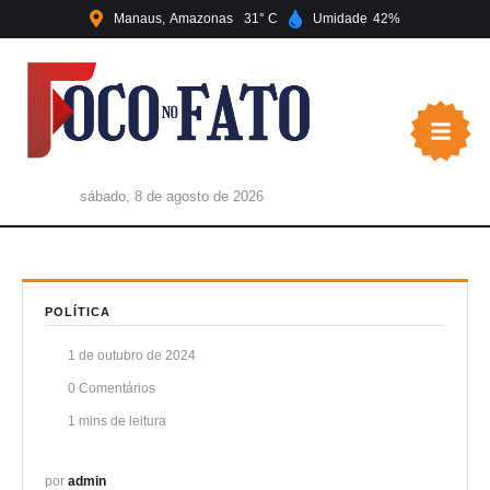
Manaus
Amazonas
31
Umidade
42
sábado, 8 de agosto de 2026
POLÍTICA
1 de outubro de 2024
0
 Comentários
1
 mins de leitura
por 
admin