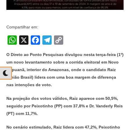
Compartilhar em:
W
X
F
T
C
h
a
el
o
O Direto ao Ponto Pesquisas divulgou nesta terça-feira (1º)
at
c
e
p
um novo levantamento sobre a corrida eleitoral em Novo
s
e
gr
y
Aripuanã, interior do Amazonas, onde o candidato Raiz
A
b
a
Li
(União Brasil) lidera com uma boa margem de diferença
p
o
m
n
nas intenções de voto.
p
o
k
Na projeção dos votos válidos, Raiz aparece com 50,5%,
k
seguido por Peixotinho (PP) com 37,8% e Dr. Vanderly Reis
(PT) com 11,7%.
No cenário estimulado, Raiz lidera com 47,2%, Peixotinho