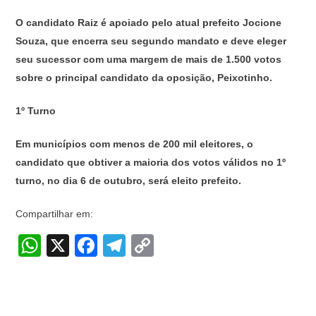
O candidato Raiz é apoiado pelo atual prefeito Jocione
Souza, que encerra seu segundo mandato e deve eleger
seu sucessor com uma margem de mais de 1.500 votos
sobre o principal candidato da oposição, Peixotinho.
1º Turno
Em municípios com menos de 200 mil eleitores, o
candidato que obtiver a maioria dos votos válidos no 1º
turno, no dia 6 de outubro, será eleito prefeito.
Compartilhar em:
W
X
F
T
C
h
a
el
o
at
c
e
p
s
e
gr
y