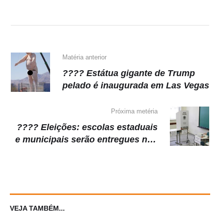
A
b
a
Li
p
o
m
n
p
o
k
k
Matéria anterior
???? Estátua gigante de Trump
pelado é inaugurada em Las Vegas
Próxima metéria
???? Eleições: escolas estaduais
e municipais serão entregues nos
dias 3 e 4 de outubro
VEJA TAMBÉM...