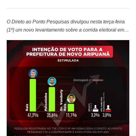
O Direto ao Ponto Pesquisas divulgou nesta terça-feira
(1º) um novo levantamento sobre a corrida eleitoral em
Novo Aripuanã, interior do Amazonas, onde o candidato
Raiz (União Brasil) lidera com uma boa margem de
diferença nas intenções de voto. Na projeção dos votos
válidos, Raiz aparece com 50,5%, seguido por
Peixotinho (PP) com 37,8% e …