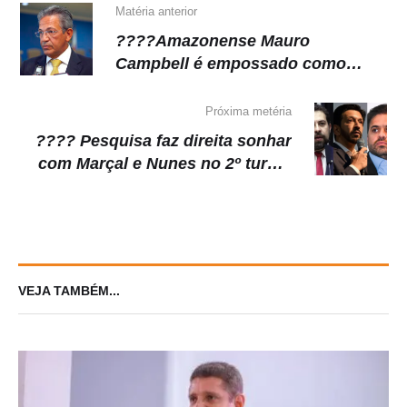
k
Matéria anterior
????Amazonense Mauro
Campbell é empossado como
corregedor nacional de Justiça
nesta terça-feira (03)
Próxima metéria
???? Pesquisa faz direita sonhar
com Marçal e Nunes no 2º turno,
sem Boulos
VEJA TAMBÉM...