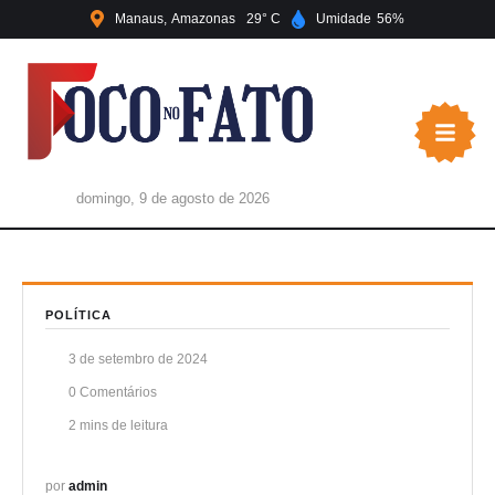
Manaus
Amazonas
29
Umidade
56
domingo, 9 de agosto de 2026
POLÍTICA
3 de setembro de 2024
0
 Comentários
2
 mins de leitura
por 
admin