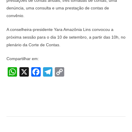
prestações de contas anuais, três tomadas de contas, uma
denúncia, uma consulta e uma prestação de contas de
convênio.
A conselheira-presidente Yara Amazônia Lins convocou a
próxima sessão para o dia 10 de setembro, a partir das 10h, no
plenário da Corte de Contas.
Compartilhar em:
W
X
F
T
C
h
a
el
o
at
c
e
p
s
e
gr
y
A
b
a
Li
p
o
m
n
p
o
k