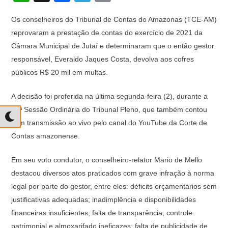
h
a
el
o
Os conselheiros do Tribunal de Contas do Amazonas (TCE-AM)
at
c
e
p
reprovaram a prestação de contas do exercício de 2021 da
s
e
gr
y
Câmara Municipal de Jutaí e determinaram que o então gestor
A
b
a
Li
responsável, Everaldo Jaques Costa, devolva aos cofres
p
o
m
n
públicos R$ 20 mil em multas.
p
o
k
A decisão foi proferida na última segunda-feira (2), durante a
k
31ª Sessão Ordinária do Tribunal Pleno, que também contou
com transmissão ao vivo pelo canal do YouTube da Corte de
Contas amazonense.
Em seu voto condutor, o conselheiro-relator Mario de Mello
destacou diversos atos praticados com grave infração à norma
legal por parte do gestor, entre eles: déficits orçamentários sem
justificativas adequadas; inadimplência e disponibilidades
financeiras insuficientes; falta de transparência; controle
patrimonial e almoxarifado ineficazes; falta de publicidade de