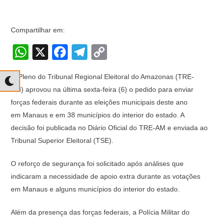
Compartilhar em:
W
X
F
T
C
h
a
el
o
O Pleno do Tribunal Regional Eleitoral do Amazonas (TRE-
at
c
e
p
AM) aprovou na última sexta-feira (6) o pedido para enviar
s
e
gr
y
forças federais durante as eleições municipais deste ano
A
b
a
Li
em Manaus e em 38 municípios do interior do estado. A
p
o
m
n
decisão foi publicada no Diário Oficial do TRE-AM e enviada ao
Tribunal Superior Eleitoral (TSE).
p
o
k
k
O reforço de segurança foi solicitado após análises que
indicaram a necessidade de apoio extra durante as votações
em Manaus e alguns municípios do interior do estado.
Além da presença das forças federais, a Polícia Militar do