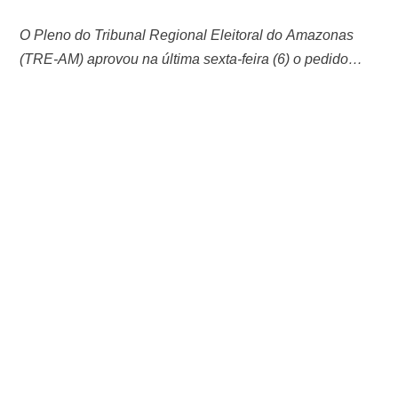
O Pleno do Tribunal Regional Eleitoral do Amazonas
(TRE-AM) aprovou na última sexta-feira (6) o pedido
para enviar forças federais durante as eleições
municipais deste ano em Manaus e em 38 municípios do
interior do estado. A decisão foi publicada no Diário
Oficial do TRE-AM e enviada ao Tribunal Superior
Eleitoral (TSE). O reforço de segurança foi solicitado
após análises …