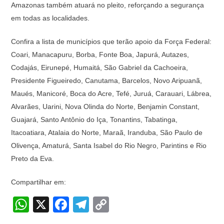
Amazonas também atuará no pleito, reforçando a segurança
em todas as localidades.
Confira a lista de municípios que terão apoio da Força Federal:
Coari, Manacapuru, Borba, Fonte Boa, Japurá, Autazes,
Codajás, Eirunepé, Humaitá, São Gabriel da Cachoeira,
Presidente Figueiredo, Canutama, Barcelos, Novo Aripuanã,
Maués, Manicoré, Boca do Acre, Tefé, Juruá, Carauari, Lábrea,
Alvarães, Uarini, Nova Olinda do Norte, Benjamin Constant,
Guajará, Santo Antônio do Iça, Tonantins, Tabatinga,
Itacoatiara, Atalaia do Norte, Maraã, Iranduba, São Paulo de
Olivença, Amaturá, Santa Isabel do Rio Negro, Parintins e Rio
Preto da Eva.
Compartilhar em:
W
X
F
T
C
h
a
el
o