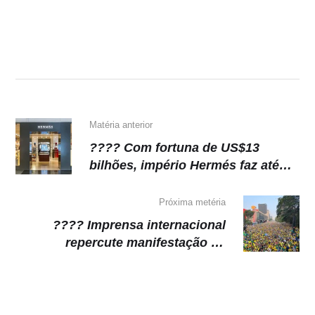
at
c
e
p
s
e
gr
y
A
b
a
Li
p
o
m
n
p
o
k
k
Matéria anterior
???? Com fortuna de US$13
bilhões, império Hermés faz até
parentes distantes ficarem ricos
Próxima metéria
???? Imprensa internacional
repercute manifestação na
Avenida Paulista: ‘Brasil luta por
liberdade’