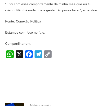
“E foi com esse comportamento da minha mãe que eu fui
criado. Não há nada que a gente não possa fazer”, emendou.
Fonte: Conexão Política
Estamos com foco no fato.
Compartilhar em:
W
X
F
T
C
h
a
el
o
at
c
e
p
s
e
gr
y
A
b
a
Li
p
o
m
n
p
o
k
Matéria anterior