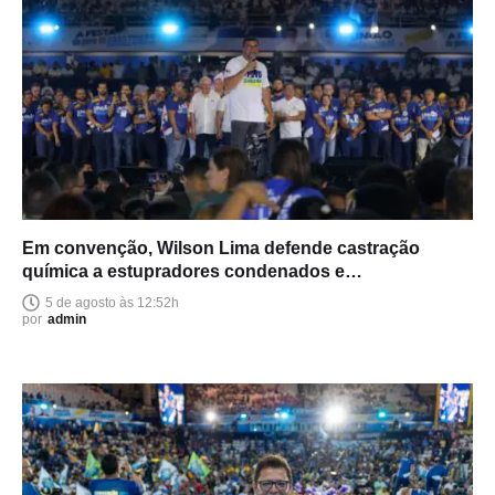
Em convenção, Wilson Lima defende castração
química a estupradores condenados e
endurecimento das leis
5 de agosto às 12:52h
por
admin