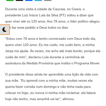
h
a
el
o
Durante uma visita à cidade de Caucaia, no Ceará, o
at
c
e
p
presidente Luiz Inácio Lula da Silva (PT) voltou a dizer que
s
e
gr
y
quer viver até os 120 anos. Aos 78 anos, o líder político alegou
A
b
a
Li
que faz esse pedido a Deus todos os dias.
p
o
m
n
“Estou com 78 anos e tenho conversado com Deus todo dia,
p
o
k
quero viver 120 anos. Eu me cuido, me cuido bem, a minha
k
Janja me ajuda. Às vezes, me acho até mais bonito, porque ela
cuida de mim”, declarou Lula durante a cerimônia de
assinatura da Medida Provisória que institui o Programa Mover.
O presidente disse ainda ter aprendido uma lição de vida com
sua mãe. “Eu aprendi com a minha mãe, muitas vezes ela
queria fazer comida num domingo e não tinha nada para
colocar no fogo, eu nunca vi minha mãe reclamar, ela falava
hoje não tenho, mas amanhã vai ter”, afirmou.