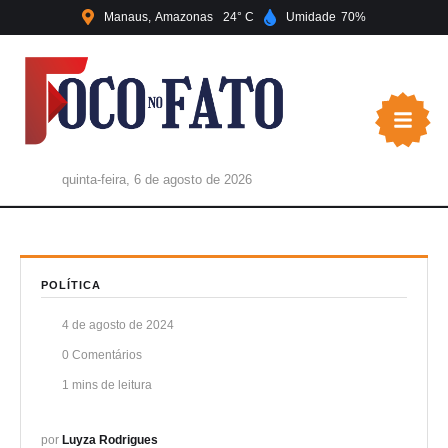
Manaus
Amazonas
24
Umidade
70
quinta-feira, 6 de agosto de 2026
POLÍTICA
4 de agosto de 2024
0
 Comentários
1
 mins de leitura
por 
Luyza Rodrigues