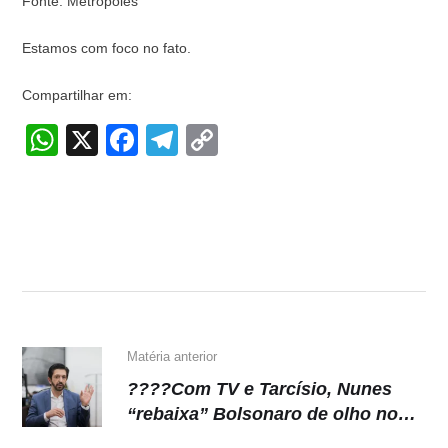
Fonte: Metrópoles
Estamos com foco no fato.
Compartilhar em:
W
X
F
T
C
h
a
el
o
at
c
e
p
s
e
gr
y
A
b
a
Li
p
o
m
n
p
o
k
k
Matéria anterior
????Com TV e Tarcísio, Nunes
“rebaixa” Bolsonaro de olho no
2º turno