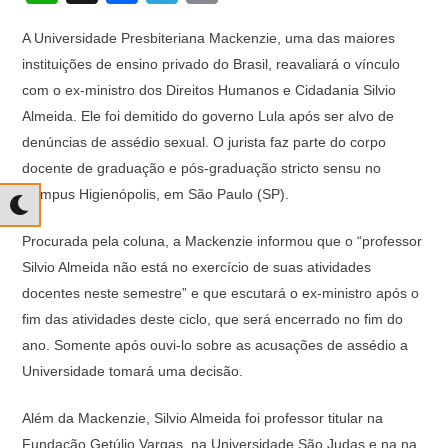
h
a
el
o
A Universidade Presbiteriana Mackenzie, uma das maiores
at
c
e
p
instituições de ensino privado do Brasil, reavaliará o vínculo
s
e
gr
y
com o ex-ministro dos Direitos Humanos e Cidadania Silvio
A
b
a
Li
Almeida. Ele foi demitido do governo Lula após ser alvo de
p
o
m
n
denúncias de assédio sexual. O jurista faz parte do corpo
docente de graduação e pós-graduação stricto sensu no
p
o
k
Campus Higienópolis, em São Paulo (SP).
k
Procurada pela coluna, a Mackenzie informou que o “professor
Silvio Almeida não está no exercício de suas atividades
docentes neste semestre” e que escutará o ex-ministro após o
fim das atividades deste ciclo, que será encerrado no fim do
ano. Somente após ouvi-lo sobre as acusações de assédio a
Universidade tomará uma decisão.
Além da Mackenzie, Silvio Almeida foi professor titular na
Fundação Getúlio Vargas, na Universidade São Judas e na na