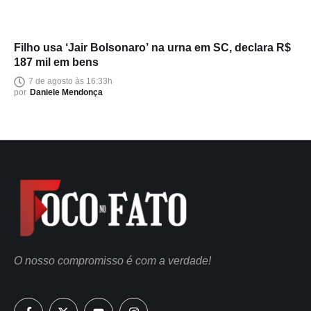
Filho usa ‘Jair Bolsonaro’ na urna em SC, declara R$
187 mil em bens
7 de agosto às 16:33h
por
Daniele Mendonça
O nosso compromisso é com a verdade!