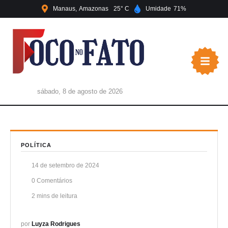
Manaus
Amazonas
25
Umidade
71
sábado, 8 de agosto de 2026
POLÍTICA
14 de setembro de 2024
0
 Comentários
2
 mins de leitura
por 
Luyza Rodrigues