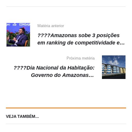
Matéria anterior
????Amazonas sobe 3 posições
em ranking de competitividade e
Wilson Lima destaca avanços em
segurança e inovação
Próxima metéria
????Dia Nacional da Habitação:
Governo do Amazonas já
beneficiou mais de 23,5 mil
famílias com soluções
habitacionais
VEJA TAMBÉM...