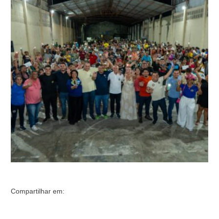
lideranças da Zona Leste de Manaus, o candidato a vice
da coligação 'Manaus Merece Mais', Coronel Menezes
(Progressistas), comandou uma reunião com mais de
350 pessoas, na noite desta quarta-feira …
Compartilhar em: