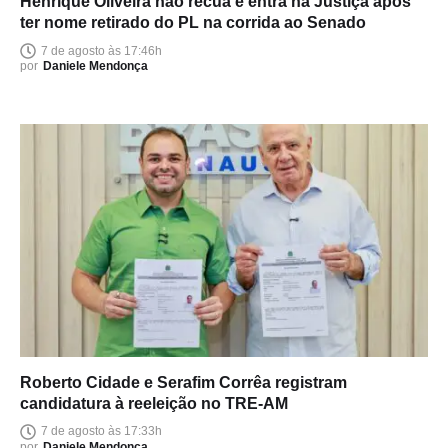
Henrique Oliveira não recua e entra na Justiça após
ter nome retirado do PL na corrida ao Senado
7 de agosto às 17:46h
por
Daniele Mendonça
Roberto Cidade e Serafim Corrêa registram
candidatura à reeleição no TRE-AM
7 de agosto às 17:33h
por
Daniele Mendonça