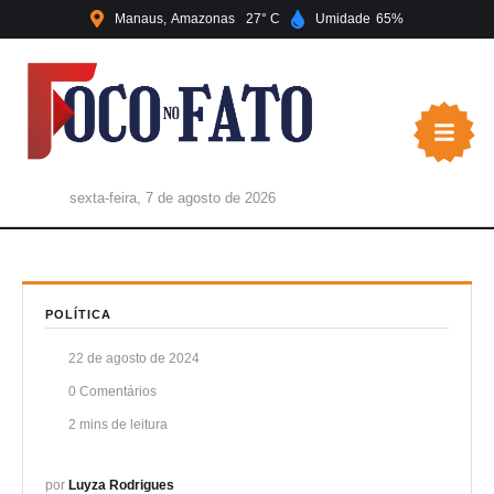
Manaus
Amazonas
27
Umidade
65
sexta-feira, 7 de agosto de 2026
POLÍTICA
22 de agosto de 2024
0
 Comentários
2
 mins de leitura
por 
Luyza Rodrigues