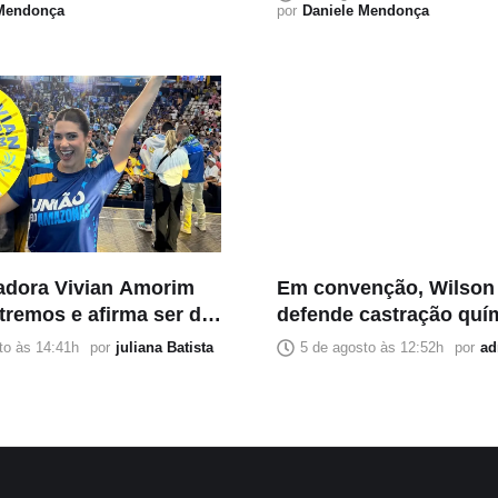
 Mendonça
por
Daniele Mendonça
iadora Vivian Amorim
Em convenção, Wilson
xtremos e afirma ser de
defende castração quí
estupradores condena
to às 14:41h
por
juliana Batista
5 de agosto às 12:52h
por
ad
endurecimento das lei