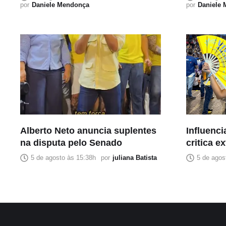
por
Daniele Mendonça
por
Daniele
Alberto Neto anuncia suplentes
Influenc
na disputa pelo Senado
critica e
centro
5 de agosto às 15:38h
por
juliana Batista
5 de agos