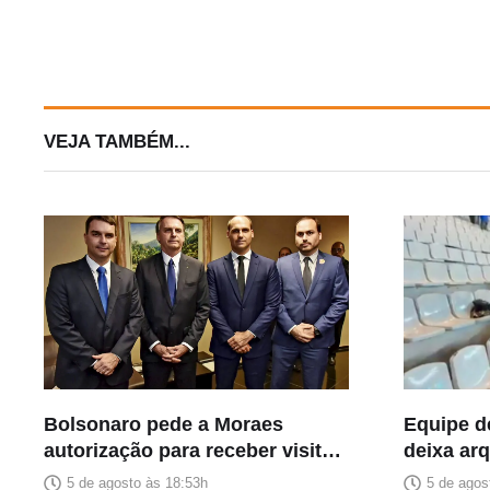
VEJA TAMBÉM...
Bolsonaro pede a Moraes
Equipe d
autorização para receber visita
deixa ar
dos filhos no Dia dos Pais
após con
5 de agosto às 18:53h
5 de agos