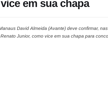
vice em sua chapa
 Manaus David Almeida (Avante) deve confirmar, nas
, Renato Junior, como vice em sua chapa para concorr
ós longas conversas nos últimos dois dias entre Da