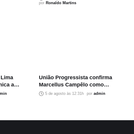
por
Ronaldo Martins
 Lima
União Progressista confirma
mica a
Marcellus Campêlo como
dos e
grande aposta para deputado
min
5 de agosto às 12:31h
por
admin
s
estadual