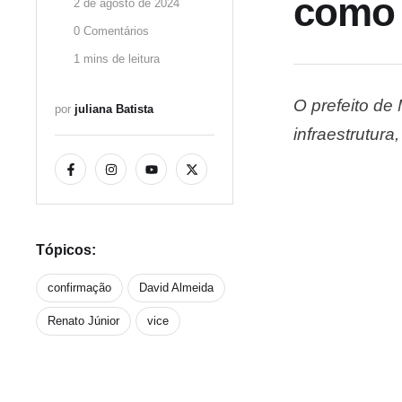
como 
2 de agosto de 2024
0
 Comentários
1
 mins de leitura
O prefeito de
por 
juliana Batista
infraestrutura
foi batido ap
Eduardo …
Tópicos:
confirmação
David Almeida
Renato Júnior
vice