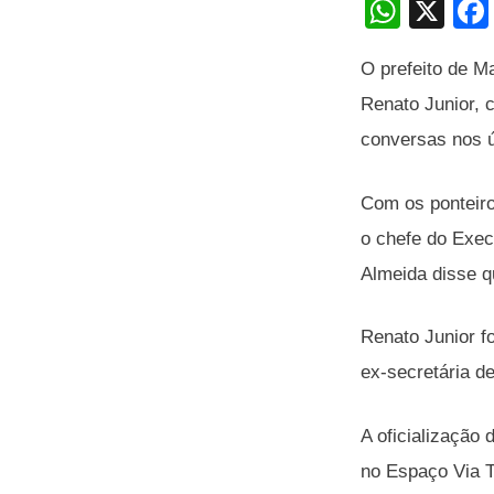
W
X
h
O prefeito de M
at
Renato Junior, 
s
conversas nos ú
A
p
Com os ponteiro
p
o chefe do Exec
Almeida disse q
Renato Junior f
ex-secretária d
A oficialização
no Espaço Via T