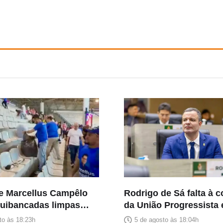
e Marcellus Campêlo
Rodrigo de Sá falta à 
quibancadas limpas
da União Progressista 
venção partidária
ausência causa estran
to às 18:23h
5 de agosto às 18:04h