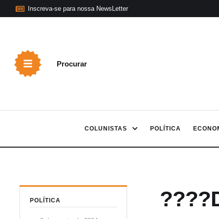
Inscreva-se para nossa NewsLetter
Procurar
COLUNISTAS
POLÍTICA
ECONO
????D
POLÍTICA