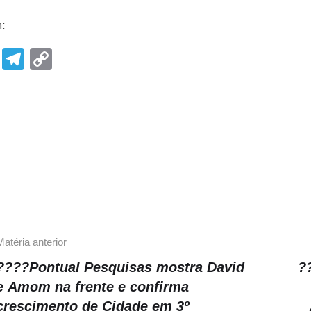
m:
F
T
C
a
el
o
c
e
p
e
gr
y
b
a
Li
o
m
n
o
k
k
Matéria anterior
????Pontual Pesquisas mostra David
?
e Amom na frente e confirma
crescimento de Cidade em 3º