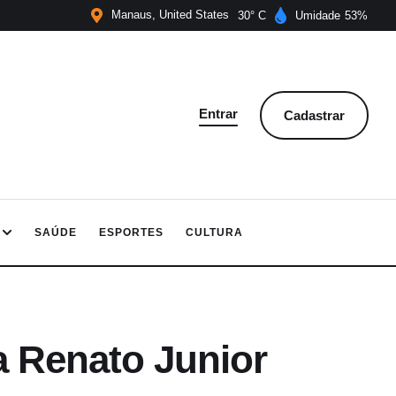
Manaus
United States
30
Umidade
53
Entrar
Cadastrar
SAÚDE
ESPORTES
CULTURA
 Renato Junior