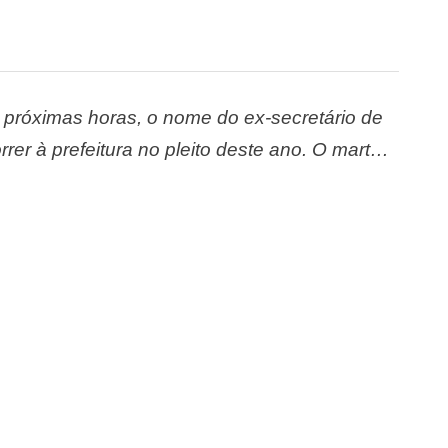
 próximas horas, o nome do ex-secretário de
er à prefeitura no pleito deste ano. O martelo
vid Almeida e os senadores Omar Aziz (PSD) e