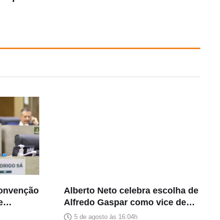
convenção
Alberto Neto celebra escolha de
e
Alfredo Gaspar como vice de
heza
Flávio Bolsonaro: “Muito feliz”
5 de agosto às 16:04h