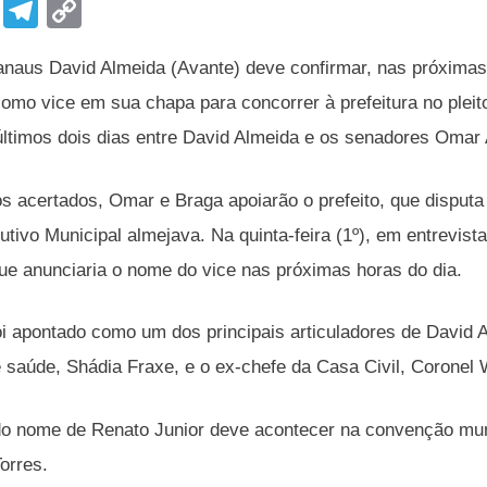
F
T
C
a
el
o
anaus David Almeida (Avante) deve confirmar, nas próximas 
c
e
p
como vice em sua chapa para concorrer à prefeitura no pleit
e
gr
y
ltimos dois dias entre David Almeida e os senadores Omar
b
a
Li
o
m
n
s acertados, Omar e Braga apoiarão o prefeito, que disputa
o
k
utivo Municipal almejava. Na quinta-feira (1º), em entrevis
k
ue anunciaria o nome do vice nas próximas horas do dia.
oi apontado como um dos principais articuladores de David A
e saúde, Shádia Fraxe, e o ex-chefe da Casa Civil, Coronel 
 do nome de Renato Junior deve acontecer na convenção mun
orres.