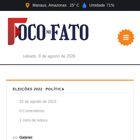
Manaus
Amazonas
25
Umidade
71
sábado, 8 de agosto de 2026
ELEIÇÕES 2022
POLÍTICA
25 de agosto de 2022
0
 Comentários
1
 mins de leitura
por 
Gabriel