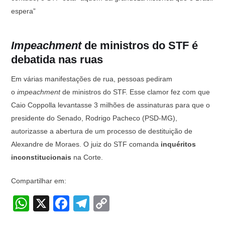
espera”
Impeachment
de ministros do STF é
debatida nas ruas
Em várias manifestações de rua, pessoas pediram
o
impeachment
de ministros do STF. Esse clamor fez com que
Caio Coppolla levantasse 3 milhões de assinaturas para que o
presidente do Senado, Rodrigo Pacheco (PSD-MG),
autorizasse a abertura de um processo de destituição de
Alexandre de Moraes. O juiz do STF comanda
inquéritos
inconstitucionais
na Corte.
Compartilhar em:
W
X
F
T
C
h
a
el
o