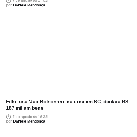
7 de agosto às 17:02h
por
Daniele Mendonça
Filho usa ‘Jair Bolsonaro’ na urna em SC, declara R$
187 mil em bens
7 de agosto às 16:33h
por
Daniele Mendonça