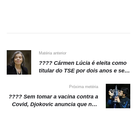
at
c
e
p
s
e
gr
y
A
b
a
Li
p
o
m
n
p
o
k
k
Matéria anterior
???? Cármen Lúcia é eleita como
titular do TSE por dois anos e se
junta com Moraes e Lewandowski
Próxima metéria
???? Sem tomar a vacina contra a
Covid, Djokovic anuncia que não
vai disputar o US Open