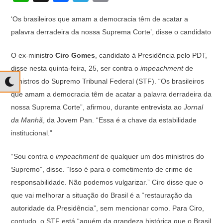
h
a
el
o
‘Os brasileiros que amam a democracia têm de acatar a
at
c
e
p
palavra derradeira da nossa Suprema Corte’, disse o candidato
s
e
gr
y
A
b
a
Li
O ex-ministro
Ciro Gomes
, candidato à Presidência pelo PDT,
disse nesta quinta-feira, 25, ser contra o
impeachment
de
p
o
m
n
ministros do Supremo Tribunal Federal (STF). “Os brasileiros
p
o
k
que amam a democracia têm de acatar a palavra derradeira da
k
nossa Suprema Corte”, afirmou, durante entrevista ao
Jornal
da Manhã
, da Jovem Pan. “Essa é a chave da estabilidade
institucional.”
“Sou contra o
impeachment
de qualquer um dos ministros do
Supremo”, disse. “Isso é para o cometimento de crime de
responsabilidade. Não podemos vulgarizar.” Ciro disse que o
que vai melhorar a situação do Brasil é a “restauração da
autoridade da Presidência”, sem mencionar como. Para Ciro,
contudo, o STF está “aquém da grandeza histórica que o Brasil