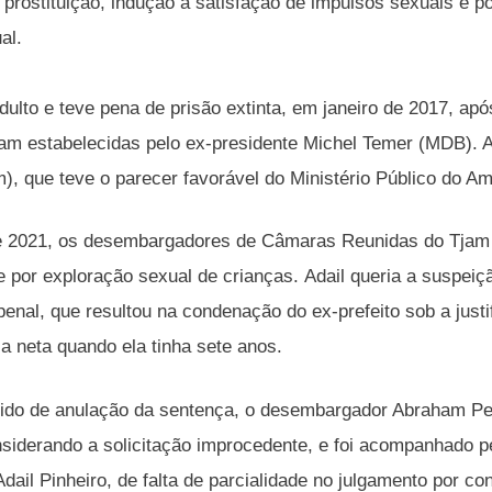
 prostituição, indução à satisfação de impulsos sexuais e p
al.
dulto e teve pena de prisão extinta, em janeiro de 2017, ap
ram estabelecidas pelo ex-presidente Michel Temer (MDB). A 
), que teve o parecer favorável do Ministério Público do
 2021, os desembargadores de Câmaras Reunidas do Tjam ne
 por exploração sexual de crianças. Adail queria a suspe
 penal, que resultou na condenação do ex-prefeito sob a jus
ia neta quando ela tinha sete anos.
dido de anulação da sentença, o desembargador Abraham Pei
nsiderando a solicitação improcedente, e foi acompanhado 
dail Pinheiro, de falta de parcialidade no julgamento por c