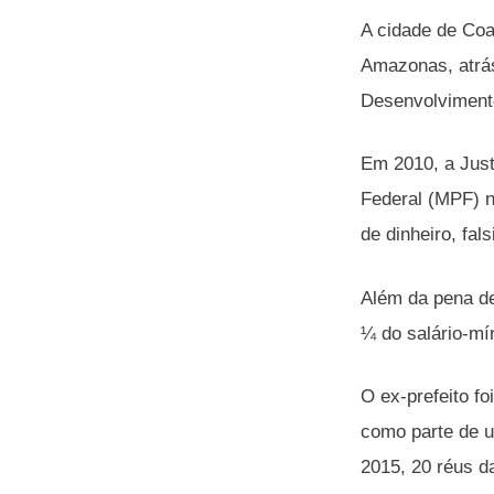
A cidade de Coa
Amazonas, atrá
Desenvolvimento
Em 2010, a Just
Federal (MPF) n
de dinheiro, fal
Além da pena de
¼ do salário-mí
O ex-prefeito f
como parte de u
2015, 20 réus d