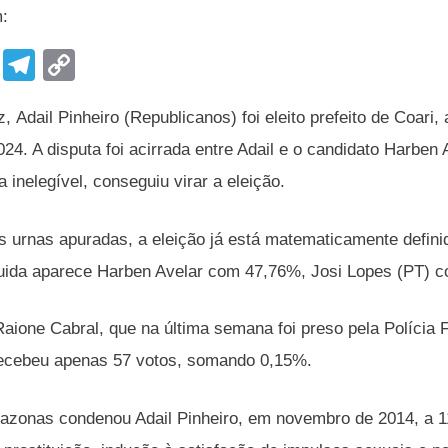
m:
F
T
C
a
el
o
z, Adail Pinheiro (Republicanos) foi eleito prefeito de Coar
c
e
p
024. A disputa foi acirrada entre Adail e o candidato Harben
e
gr
y
 inelegível, conseguiu virar a eleição.
b
a
Li
o
m
n
urnas apuradas, a eleição já está matematicamente definid
o
k
uida aparece Harben Avelar com 47,76%, Josi Lopes (PT) 
k
Raione Cabral, que na última semana foi preso pela Polícia 
recebeu apenas 57 votos, somando 0,15%.
azonas condenou Adail Pinheiro, em novembro de 2014, a 1