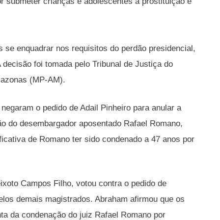
or submeter crianças e adolescentes à prostituição e
ós se enquadrar nos requisitos do perdão presidencial,
decisão foi tomada pelo Tribunal de Justiça do
 Amazonas (MP-AM).
garam o pedido de Adail Pinheiro para anular a
ição do desembargador aposentado Rafael Romano,
tificativa de Romano ter sido condenado a 47 anos por
xoto Campos Filho, votou contra o pedido de
pelos demais magistrados. Abraham afirmou que os
onta da condenação do juiz Rafael Romano por