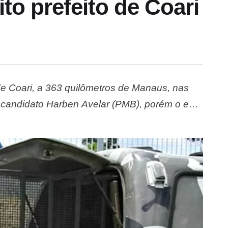
ito prefeito de Coari
o de Coari, a 363 quilômetros de Manaus, nas
 o candidato Harben Avelar (PMB), porém o ex-
irar a eleição. Com 97,53% das urnas