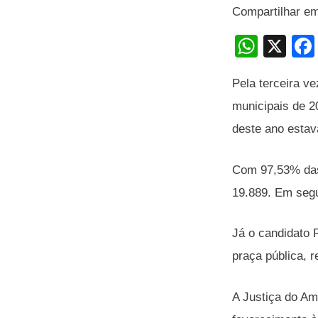
Compartilhar e
W
X
h
Pela terceira ve
at
municipais de 2
s
deste ano estava
A
p
Com 97,53% das 
p
19.889. Em seg
Já o candidato 
praça pública, 
A Justiça do Am