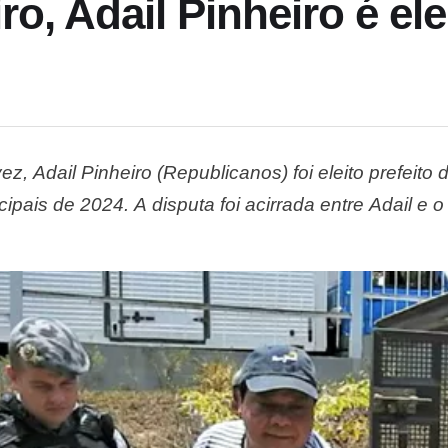
ro, Adail Pinheiro é ele
vez, Adail Pinheiro (Republicanos) foi eleito prefeit
cipais de 2024. A disputa foi acirrada entre Adail e
 até março deste ano estava inelegível, conseguiu v
leição já está matematicamente …