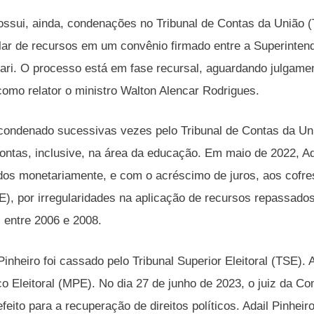
possui, ainda, condenações no Tribunal de Contas da União (
ular de recursos em um convênio firmado entre a Superinte
ari. O processo está em fase recursal, aguardando julgamen
como relator o ministro Walton Alencar Rodrigues.
 condenado sucessivas vezes pelo Tribunal de Contas da Uni
ontas, inclusive, na área da educação. Em maio de 2022, A
idos monetariamente, e com o acréscimo de juros, aos cofr
, por irregularidades na aplicação de recursos repassado
, entre 2006 e 2008.
inheiro foi cassado pelo Tribunal Superior Eleitoral (TSE).
ico Eleitoral (MPE). No dia 27 de junho de 2023, o juiz da 
feito para a recuperação de direitos políticos. Adail Pinhei