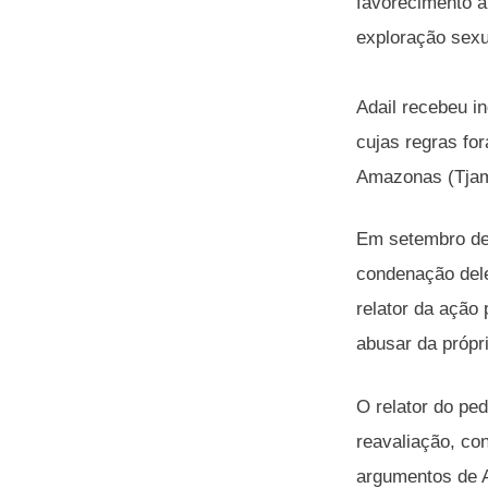
favorecimento à
exploração sexu
Adail recebeu in
cujas regras fo
Amazonas (Tjam
Em setembro de
condenação dele
relator da ação
abusar da própr
O relator do pe
reavaliação, co
argumentos de A