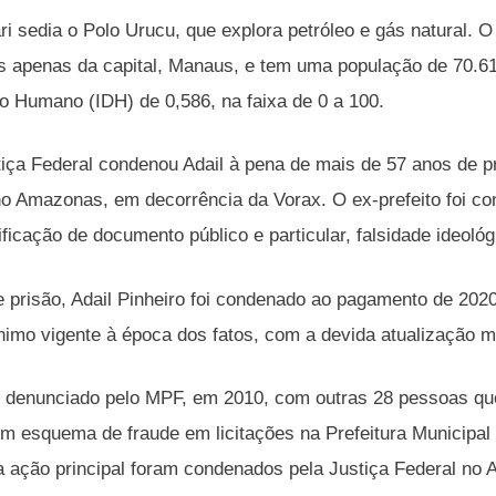
ri sedia o Polo Urucu, que explora petróleo e gás natural.
s apenas da capital, Manaus, e tem uma população de 70.6
 Humano (IDH) de 0,586, na faixa de 0 a 100.
iça Federal condenou Adail à pena de mais de 57 anos de pr
o Amazonas, em decorrência da Vorax. O ex-prefeito foi co
sificação de documento público e particular, falsidade ideoló
 prisão, Adail Pinheiro foi condenado ao pagamento de 202
nimo vigente à época dos fatos, com a devida atualização m
oi denunciado pelo MPF, em 2010, com outras 28 pessoas q
m esquema de fraude em licitações na Prefeitura Municipal 
a ação principal foram condenados pela Justiça Federal no