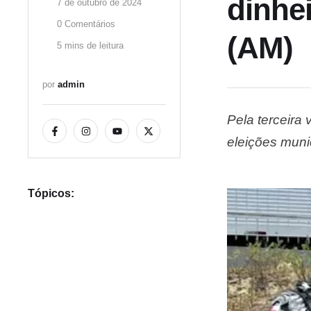
dinhei
7 de outubro de 2024
0
 Comentários
(AM)
5
 mins de leitura
por 
admin
Pela terceira 
eleições muni
prefeito, que
apuradas, a e
Tópicos: