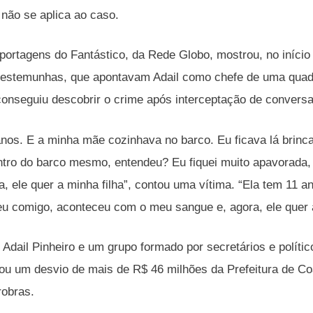
 não se aplica ao caso.
portagens do Fantástico, da Rede Globo, mostrou, no início
testemunhas, que apontavam Adail como chefe de uma quad
 conseguiu descobrir o crime após interceptação de convers
anos. E a minha mãe cozinhava no barco. Eu ficava lá brin
tro do barco mesmo, entendeu? Eu fiquei muito apavorada,
a, ele quer a minha filha”, contou uma vítima. “Ela tem 11 an
u comigo, aconteceu com o meu sangue e, agora, ele quer 
o Adail Pinheiro e um grupo formado por secretários e polít
ou um desvio de mais de R$ 46 milhões da Prefeitura de Coa
robras.