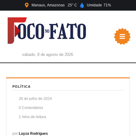
Manaus
Amazonas
25
Umidade
71
sábado, 8 de agosto de 2026
POLÍTICA
26 de julho de 2024
0
 Comentários
1
 mins de leitura
por 
Luyza Rodrigues