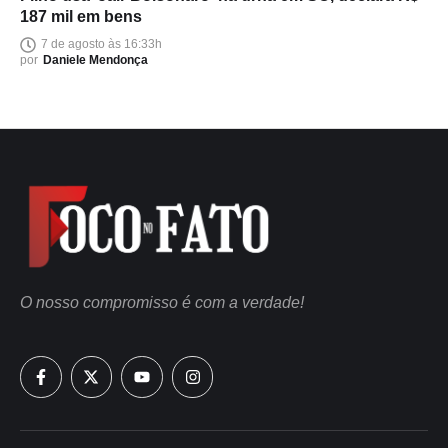
187 mil em bens
7 de agosto às 16:33h
por
Daniele Mendonça
O nosso compromisso é com a verdade!