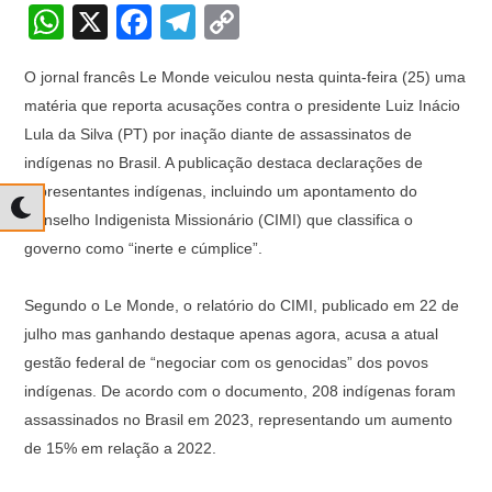
W
X
F
T
C
h
a
el
o
O jornal francês Le Monde veiculou nesta quinta-feira (25) uma
at
c
e
p
matéria que reporta acusações contra o presidente Luiz Inácio
s
e
gr
y
Lula da Silva (PT) por inação diante de assassinatos de
A
b
a
Li
indígenas no Brasil. A publicação destaca declarações de
p
o
m
n
representantes indígenas, incluindo um apontamento do
Conselho Indigenista Missionário (CIMI) que classifica o
p
o
k
governo como “inerte e cúmplice”.
k
Segundo o Le Monde, o relatório do CIMI, publicado em 22 de
julho mas ganhando destaque apenas agora, acusa a atual
gestão federal de “negociar com os genocidas” dos povos
indígenas. De acordo com o documento, 208 indígenas foram
assassinados no Brasil em 2023, representando um aumento
de 15% em relação a 2022.