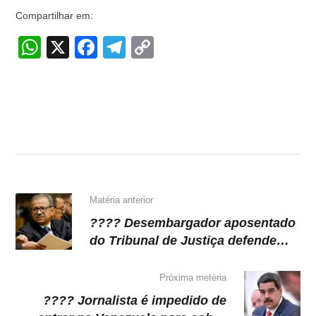
Compartilhar em:
W
X
F
T
C
h
a
el
o
at
c
e
p
s
e
gr
y
A
b
a
Li
p
o
m
n
p
o
k
k
Matéria anterior
???? Desembargador aposentado
do Tribunal de Justiça defende
anistia a Bolsonaro
Próxima metéria
???? Jornalista é impedido de