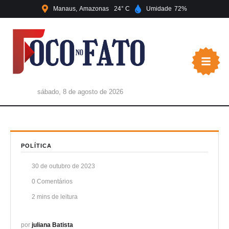
Manaus
Amazonas
24
Umidade
72
sábado, 8 de agosto de 2026
POLÍTICA
30 de outubro de 2023
0
 Comentários
2
 mins de leitura
por 
juliana Batista