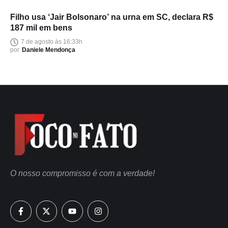
Filho usa ‘Jair Bolsonaro’ na urna em SC, declara R$
187 mil em bens
7 de agosto às 16:33h
por
Daniele Mendonça
O nosso compromisso é com a verdade!