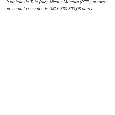
O prefeito de Tefé (AM), Nicson Marreira (PTB), aprovou
um contrato no valor de R$16.330.303,08 para a
construção de um muro de contenção para combater a
erosão fluvial, segundou o site O Poder. O
desbarrancamento das margens dos rios é um fenômeno
natural e pode ser desencadeado por agentes erosivos.
No Amazonas, essa ocorrência é …