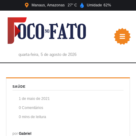
Manaus
Amazonas
27
Umidade
62
quarta-feira, 5 de agosto de 2026
SAÚDE
1 de maio de 2021
0
 Comentários
0
 mins de leitura
por 
Gabriel