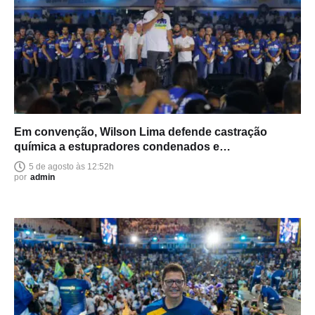
Em convenção, Wilson Lima defende castração
química a estupradores condenados e
endurecimento das leis
5 de agosto às 12:52h
por
admin