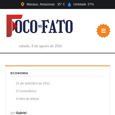
Manaus
Amazonas
35
Umidade
37
sábado, 8 de agosto de 2026
ECONOMIA
21 de setembro de 2021
0
 Comentários
4
 mins de leitura
por 
Gabriel