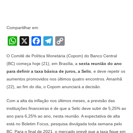
Compartilhar em:
W
X
F
T
C
h
a
el
o
O Comitê de Política Monetária (Copom) do Banco Central
at
c
e
p
(BC) começa hoje (21), em Brasília, a
sexta reunião do ano
s
e
gr
y
para definir a taxa básica de juros, a Selic
, e deve repetir os
A
b
a
Li
aumentos promovidos nos últimos quatro encontros. Amanhã
p
o
m
n
(22), ao fim do dia, o Copom anunciará a decisão.
p
o
k
Com a alta da inflação nos últimos meses, a previsão das
k
instituições financeiras é de que a Selic deve subir de 5,25% ao
ano para 6,25% ao ano, nesta reunião. A expectativa de alta
está no Boletim Focus, pesquisa divulgada toda semana pelo
BC. Para o final de 2021, o mercado prevê que a taxa fique em