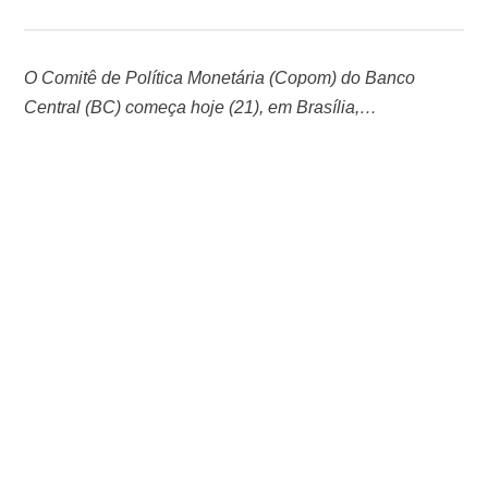
O Comitê de Política Monetária (Copom) do Banco
Central (BC) começa hoje (21), em Brasília,
a sexta reunião do ano para definir a taxa básica de
juros, a Selic, e deve repetir os aumentos promovidos
nos últimos quatro encontros. Amanhã (22), ao fim do
dia, o Copom anunciará a decisão. Com a alta da
inflação nos últimos meses, a previsão …