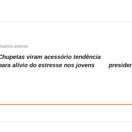
b
a
Li
o
m
n
o
k
k
Matéria anterior
Chupetas viram acessório tendência
para alívio do estresse nos jovens
presiden