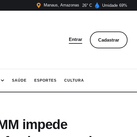
Manaus
Amazonas
26
Umidade
69
Entrar
Cadastrar
SAÚDE
ESPORTES
CULTURA
CMM impede