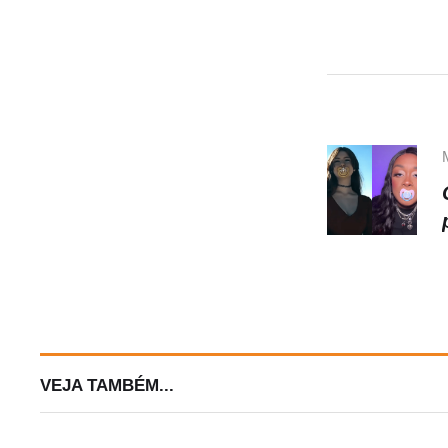
A
p
p
VEJA TAMBÉM...