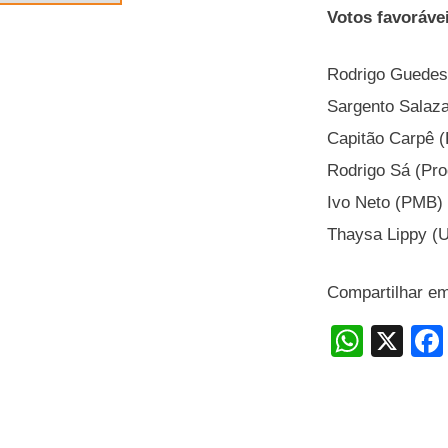
Votos favoráve
Rodrigo Guede
Sargento Salaza
Capitão Carpê (
Rodrigo Sá (Pro
Ivo Neto (PMB)
Thaysa Lippy (U
Compartilhar e
W
X
h
at
s