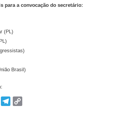
is para a convocação do secretário:
s
r (PL)
PL)
gressistas)
nião Brasil)
m:
F
T
C
a
el
o
c
e
p
e
gr
y