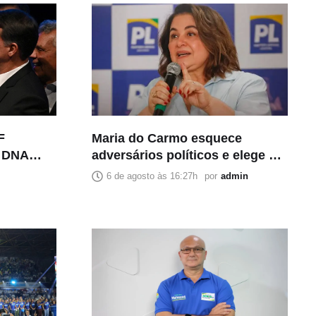
F
Maria do Carmo esquece
e DNA
adversários políticos e elege a
de estupro
imprensa como principal
6 de agosto às 16:27h
por
admin
inimiga