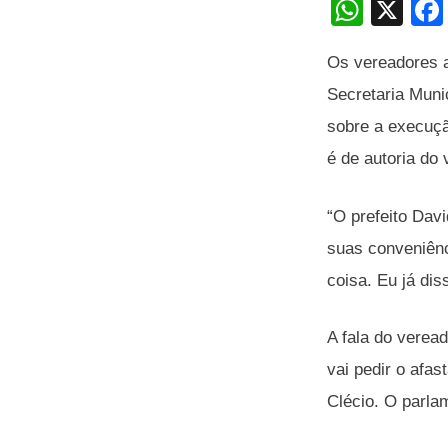
W
X
h
Os vereadores a
at
Secretaria Muni
s
sobre a execuçã
A
é de autoria do
p
p
“O prefeito Dav
suas conveniênc
coisa. Eu já dis
A fala do verea
vai pedir o afa
Clécio. O parla