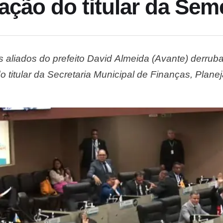
cação do titular da Se
 aliados do prefeito David Almeida (Avante) derrub
 titular da Secretaria Municipal de Finanças, Plan
, para prestar explicações sobre a execução das e
stão do prefeito em exercício. O requerimento é de 