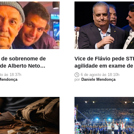
 de sobrenome de
Vice de Flávio pede ST
 de Alberto Neto
agilidade em exame d
ia pai falecido e
para afastar suspeita 
to às 18:37h
6 de agosto às 18:10h
ignificado familiar
 Mendonça
por
Daniele Mendonça