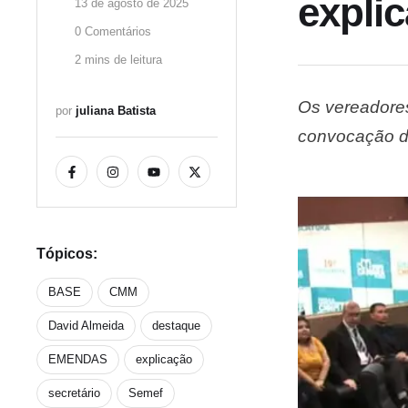
expli
13 de agosto de 2025
0
 Comentários
2
 mins de leitura
Os vereadores
por 
juliana Batista
convocação do
Clécio Freire
oposição à ge
Tópicos:
BASE
CMM
David Almeida
destaque
EMENDAS
explicação
secretário
Semef