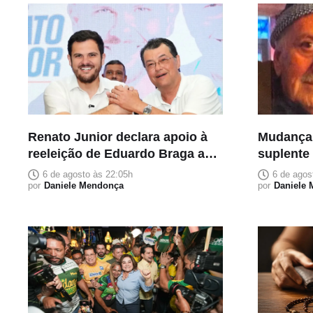
Renato Junior declara apoio à
Mudança
reeleição de Eduardo Braga ao
suplente
Senado
homenage
6 de agosto às 22:05h
6 de agos
por
Daniele Mendonça
carrega s
por
Daniele