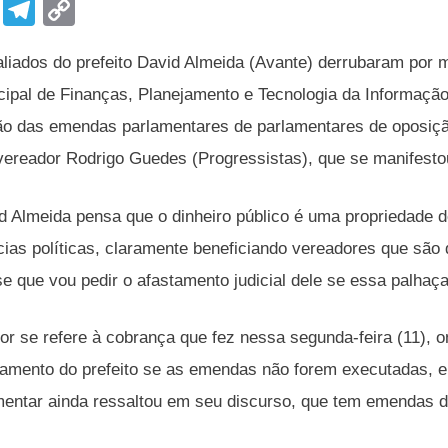
F
T
C
a
el
o
liados do prefeito David Almeida (Avante) derrubaram por m
c
e
p
cipal de Finanças, Planejamento e Tecnologia da Informação 
e
gr
y
o das emendas parlamentares de parlamentares de oposição
b
a
Li
 vereador Rodrigo Guedes (Progressistas), que se manifesto
o
m
n
o
k
id Almeida pensa que o dinheiro público é uma propriedade d
k
ias políticas, claramente beneficiando vereadores que são 
se que vou pedir o afastamento judicial dele se essa palhaça
dor se refere à cobrança que fez nessa segunda-feira (11),
stamento do prefeito se as emendas não forem executadas, e
mentar ainda ressaltou em seu discurso, que tem emendas 