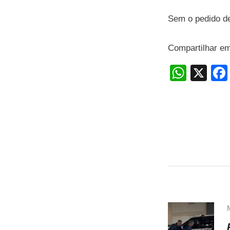
Sem o pedido de
Compartilhar e
W
X
h
at
s
A
p
p