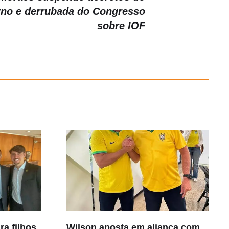
no e derrubada do Congresso
sobre IOF
a filhos
Wilson aposta em aliança com