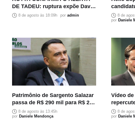
DE TADEU: ruptura expõe David
candidat
Almeida pela voz de quem
Bolsonar
8 de agosto às 18:09h
por
admin
8 de agos
esteve ao seu lado
por
Daniele
Patrimônio de Sargento Salazar
Vídeo de
passa de R$ 290 mil para R$ 2,2
repercute
milhões em cinco meses
Neto com
8 de agosto às 13:45h
8 de agos
por
Daniele Mendonça
ao Sena
por
Daniele