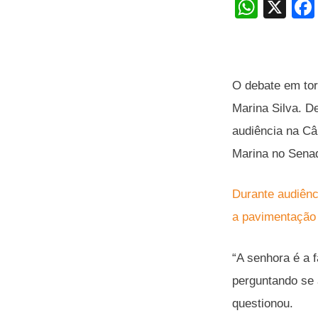
W
X
h
at
s
O debate em tor
A
Marina Silva. D
p
audiência na Câ
p
Marina no Sena
Durante audiênci
a pavimentação
“A senhora é a 
perguntando se a
questionou.