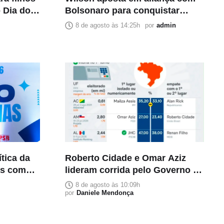
 Dia dos
Bolsonaro para conquistar
segundo voto da direita na
8 de agosto às 14:25h
por
admin
disputa pelo Senado
ítica da
Roberto Cidade e Omar Aziz
as com
lideram corrida pelo Governo do
Amazonas, aponta Poder360
8 de agosto às 10:09h
por
Daniele Mendonça