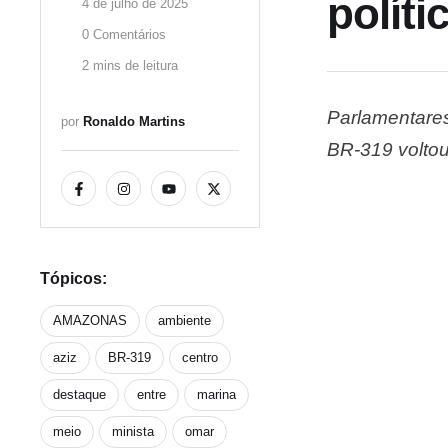
polít
4 de julho de 2025
0
 Comentários
2
 mins de leitura
Parlamentares
por 
Ronaldo Martins
BR-319 voltou
Marina Silva.
rodovia duran
Tópicos:
AMAZONAS
ambiente
aziz
BR-319
centro
destaque
entre
marina
meio
minista
omar