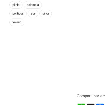
plinio
polemcia
politicos
ser
silva
valerio
Compartilhar e