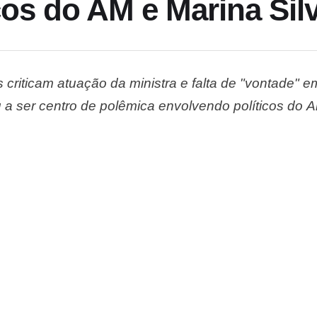
icos do AM e Marina Sil
 criticam atuação da ministra e falta de "vontade" 
 a ser centro de polêmica envolvendo políticos do 
 Desta vez, o deputado federal Alberto Neto (PL) co
te audiência …