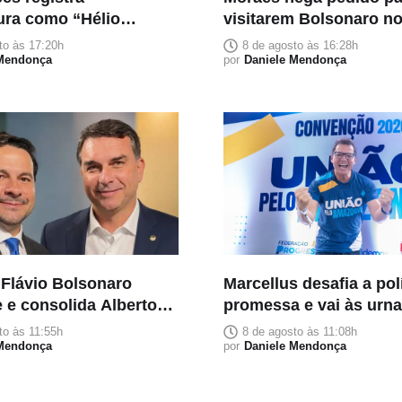
ura como “Hélio
visitarem Bolsonaro no
o”
Pais
to às 17:20h
8 de agosto às 16:28h
 Mendonça
por
Daniele Mendonça
 Flávio Bolsonaro
Marcellus desafia a pol
 e consolida Alberto
promessa e vai às urn
o candidato da direita
três palavras: trabalho,
to às 11:55h
8 de agosto às 11:08h
do no Amazonas
 Mendonça
execução e entrega
por
Daniele Mendonça