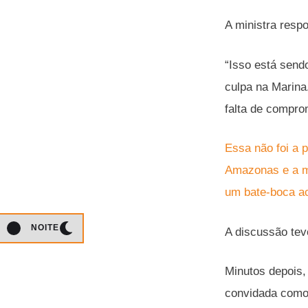
A ministra resp
“Isso está sendo
culpa na Marina
falta de compro
Essa não foi a 
Amazonas e a mi
um bate-boca ac
NOITE
A discussão tev
Minutos depois,
convidada como 