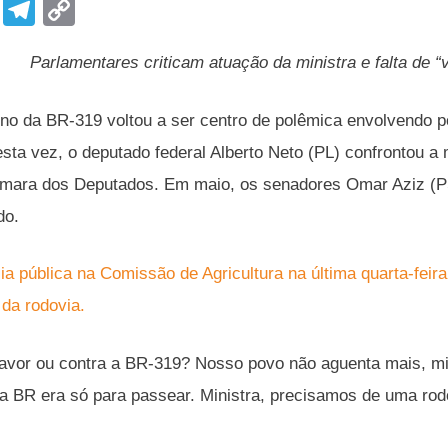
F
T
C
a
el
o
Parlamentares criticam atuação da ministra e falta de 
c
e
p
e
gr
y
no da BR-319 voltou a ser centro de polêmica envolvendo p
b
a
Li
esta vez, o deputado federal Alberto Neto (PL) confrontou a
o
m
n
mara dos Deputados. Em maio, os senadores Omar Aziz (PSD
o
k
do.
k
a pública na Comissão de Agricultura na última quarta-feira
 da rodovia.
favor ou contra a BR-319? Nosso povo não aguenta mais, min
 BR era só para passear. Ministra, precisamos de uma rodovi