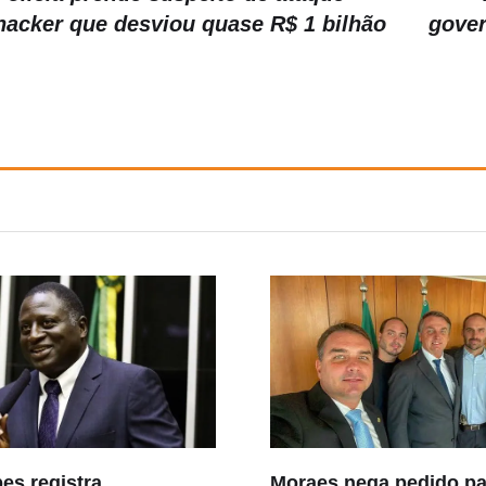
hacker que desviou quase R$ 1 bilhão
gover
es registra
Moraes nega pedido par