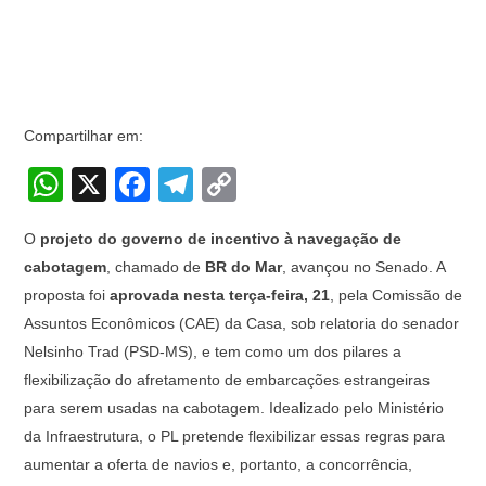
Compartilhar em:
W
X
F
T
C
h
a
el
o
O
projeto do governo de incentivo à navegação de
at
c
e
p
cabotagem
, chamado de
BR do Mar
, avançou no Senado. A
s
e
gr
y
proposta foi
aprovada nesta terça-feira, 21
, pela Comissão de
A
b
a
Li
Assuntos Econômicos (CAE) da Casa, sob relatoria do senador
p
o
m
n
Nelsinho Trad (PSD-MS), e tem como um dos pilares a
flexibilização do afretamento de embarcações estrangeiras
p
o
k
para serem usadas na cabotagem. Idealizado pelo Ministério
k
da Infraestrutura, o PL pretende flexibilizar essas regras para
aumentar a oferta de navios e, portanto, a concorrência,