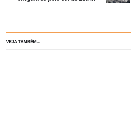
2023 para procurar água. Missão
faz parte do programa Artemis.
Viagem vai durar 100 dias.
VEJA TAMBÉM...