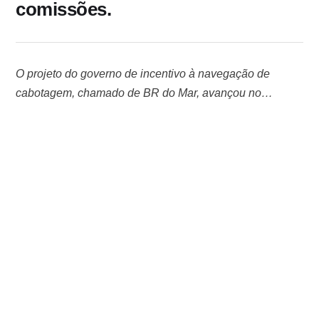
comissões.
O projeto do governo de incentivo à navegação de
cabotagem, chamado de BR do Mar, avançou no
Senado. A proposta foi aprovada nesta terça-feira, 21,
pela Comissão de Assuntos Econômicos (CAE) da
Casa, sob relatoria do senador Nelsinho Trad (PSD-MS),
e tem como um dos pilares a flexibilização do
afretamento de embarcações estrangeiras para serem …