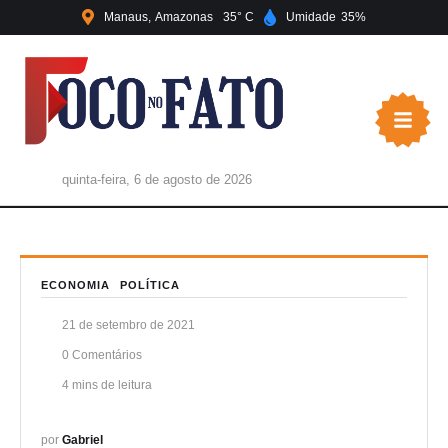
Manaus
Amazonas
35
Umidade
35
quinta-feira, 6 de agosto de 2026
ECONOMIA
POLÍTICA
21 de setembro de 2021
0
 Comentários
4
 mins de leitura
por 
Gabriel