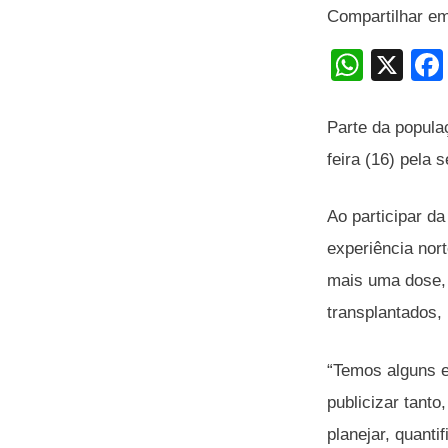
Compartilhar e
W
X
h
at
Parte da popula
s
feira (16) pela
A
Ao participar d
p
experiência nor
p
mais uma dose, 
transplantados,
“Temos alguns e
publicizar tant
planejar, quant