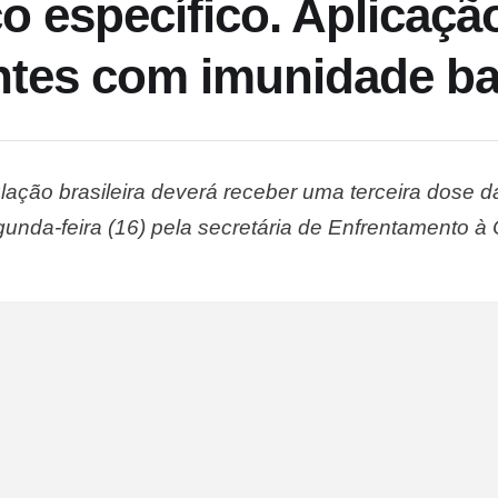
o específico. Aplicaçã
ntes com imunidade ba
lação brasileira deverá receber uma terceira dose da
egunda-feira (16) pela secretária de Enfrentamento 
icipar da reunião da Comissão Temporária da Covid-
aliou que a experiência norte-americana - …