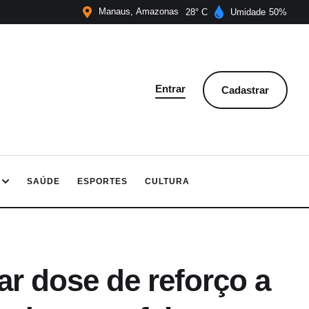
Manaus
Amazonas
28
Umidade
50
Entrar
Cadastrar
SAÚDE
ESPORTES
CULTURA
car dose de reforço a