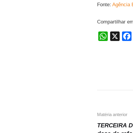
Fonte:
Agência B
Compartilhar e
W
X
h
at
s
A
p
p
Matéria anterior
TERCEIRA DO