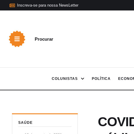
Inscreva-se para nossa NewsLetter
Procurar
COLUNISTAS
POLÍTICA
ECONO
COVID-
SAÚDE