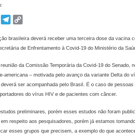
m:
F
T
C
a
el
o
c
e
p
ção brasileira deverá receber uma terceira dose da vacina co
e
gr
y
 secretária de Enfrentamento à Covid-19 do Ministério da Sa
b
a
Li
a reunião da Comissão Temporária da Covid-19 do Senado, nes
o
m
n
te-americana – motivada pelo avanço da variante Delta do v
o
k
deverá ser acompanhada pelo Brasil. É o caso de pessoas 
k
 portadores do vírus HIV e de pacientes com câncer.
studos preliminares, porém esses estudos não foram publ
o, em respeito aos pesquisadores, porém já estamos tomando
ificar esses grupos que precisem, a exemplo do que acont