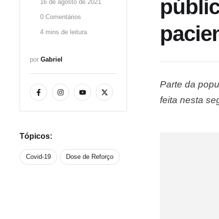
públic
16 de agosto de 2021
0
 Comentários
pacie
4
 mins de leitura
por 
Gabriel
Parte da popu
feita nesta s
Melo. Ao part
secretária av
Tópicos:
Covid-19
Dose de Reforço