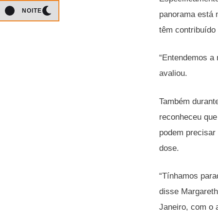
NOITE
panorama está m
têm contribuído
“Entendemos a n
avaliou.
Também durante 
reconheceu que 
podem precisar 
dose.
“Tínhamos parad
disse Margareth
Janeiro, com o 