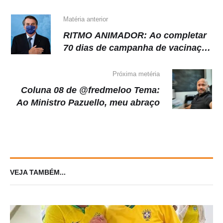
Matéria anterior
RITMO ANIMADOR: Ao completar
70 dias de campanha de vacinação
contra a covid, o Brasil superou a
marca de 20 milhões de doses
Próxima metéria
aplicadas, cerca de 10% mais que
Coluna 08 de @fredmeloo Tema:
o Reino Unido conseguiu em igual
Ao Ministro Pazuello, meu abraço
período.
VEJA TAMBÉM...