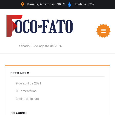
Manaus
Amazonas
36
Umidade
32
sábado, 8 de agosto de 2026
FRED MELO
9 de abril de 2021
0
 Comentários
3
 mins de leitura
por 
Gabriel