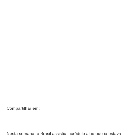
nacional, ávida e dependente dos recursos públicos que
foram drasticamente cortados durante a gestão …
Compartilhar em:
Nesta semana, o Brasil assistiu incrédulo algo que já estava