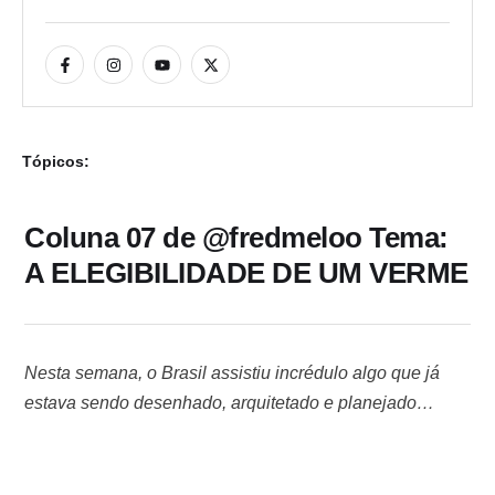
Tópicos:
Coluna 07 de @fredmeloo Tema:
A ELEGIBILIDADE DE UM VERME
Nesta semana, o Brasil assistiu incrédulo algo que já
estava sendo desenhado, arquitetado e planejado
durante algum tempo: a manobra jurídica no STF que
tornaria Lula elegível em 2022 e aplicaria um golpe
mortal na operação LAVA-JATO. Grande parte da mídia