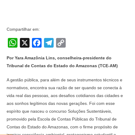
Compartilhar em:
W
X
F
T
C
h
a
el
o
Por Yara Amazônia Lins, conselheira-presidente do
at
c
e
p
Tribunal de Contas do Estado do Amazonas (TCE-AM)
s
e
gr
y
A
b
a
Li
A gestão pública, para além de seus instrumentos técnicos e
normativos, encontra sua razão de ser quando se conecta à
p
o
m
n
vida real das pessoas, aos desafios cotidianos das cidades e
p
o
k
aos sonhos legítimos das novas gerações. Foi com esse
k
espírito que nasceu o concurso Soluções Sustentáveis,
promovido pela Escola de Contas Públicas do Tribunal de
Contas do Estado do Amazonas, com o firme propósito de
inspirar consciência ambiental, protagonismo estudantil e