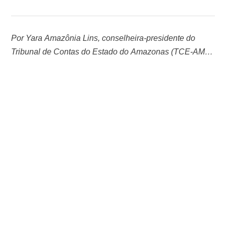
Por Yara Amazônia Lins, conselheira-presidente do
Tribunal de Contas do Estado do Amazonas (TCE-AM) A
gestão pública, para além de seus instrumentos técnicos
e normativos, encontra sua razão de ser quando se
conecta à vida real das pessoas, aos desafios cotidianos
das cidades e aos sonhos legítimos das novas gerações.
Foi com esse espírito que …