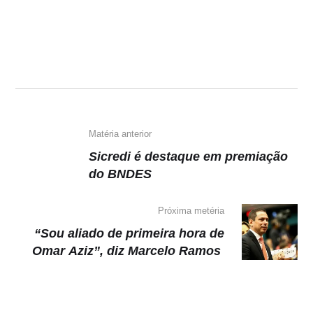
h
a
el
o
at
c
e
p
s
e
gr
y
A
b
a
Li
p
o
m
n
p
o
k
k
Matéria anterior
Sicredi é destaque em premiação
do BNDES
Próxima metéria
“Sou aliado de primeira hora de
Omar Aziz”, diz Marcelo Ramos