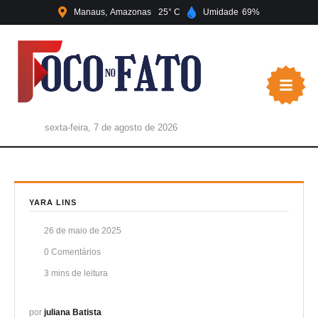
Manaus
Amazonas
25
Umidade
69
sexta-feira, 7 de agosto de 2026
YARA LINS
26 de maio de 2025
0
 Comentários
3
 mins de leitura
por 
juliana Batista