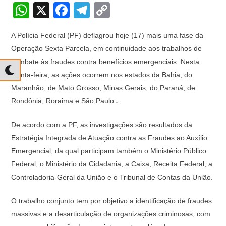
W
X
F
T
C
h
a
el
o
A Polícia Federal (PF) deflagrou hoje (17) mais uma fase da
at
c
e
p
Operação Sexta Parcela, em continuidade aos trabalhos de
s
e
gr
y
combate às fraudes contra benefícios emergenciais. Nesta
A
b
a
Li
quinta-feira, as ações ocorrem nos estados da Bahia, do
p
o
m
n
Maranhão, de Mato Grosso, Minas Gerais, do Paraná, de
Rondônia, Roraima e São Paulo.
p
o
k
k
De acordo com a PF, as investigações são resultados da
Estratégia Integrada de Atuação contra as Fraudes ao Auxílio
Emergencial, da qual participam também o Ministério Público
Federal, o Ministério da Cidadania, a Caixa, Receita Federal, a
Controladoria-Geral da União e o Tribunal de Contas da União.
O trabalho conjunto tem por objetivo a identificação de fraudes
massivas e a desarticulação de organizações criminosas, com