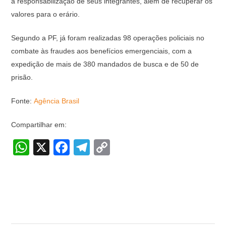
a responsabilização de seus integrantes, além de recuperar os
valores para o erário.
Segundo a PF, já foram realizadas 98 operações policiais no
combate às fraudes aos benefícios emergenciais, com a
expedição de mais de 380 mandados de busca e de 50 de
prisão.
Fonte:
Agência Brasil
Compartilhar em:
W
X
F
T
C
h
a
el
o
at
c
e
p
s
e
gr
y
A
b
a
Li