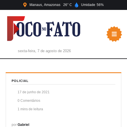
Manaus
Amazonas
26
Umidade
56
sexta-feira, 7 de agosto de 2026
POLICIAL
17 de junho de 2021
0
 Comentários
1
 mins de leitura
por 
Gabriel