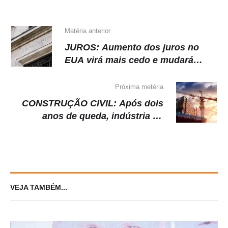
p
o
m
n
p
o
k
k
Matéria anterior
JUROS: Aumento dos juros no
EUA virá mais cedo e mudará
cenário para investimentos.
Próxima metéria
CONSTRUÇÃO CIVIL: Após dois
anos de queda, indústria da
construção voltou a crescer em
2019, diz IBGE
VEJA TAMBÉM...