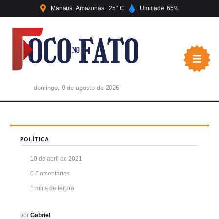
Manaus
Amazonas
25
Umidade
65
domingo, 9 de agosto de 2026
POLÍTICA
10 de abril de 2021
0
 Comentários
1
 mins de leitura
por 
Gabriel