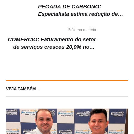
PEGADA DE CARBONO:
Especialista estima redução de
53% das emissões de carbono até
2050. Seminário foi promovido
Próxima metéria
pelo Ministério do
COMÉRCIO: Faturamento do setor
Desenvolvimento Regional.
de serviços cresceu 20,9% no 1º
semestre, de acordo com a
Fecomércio-SP.
VEJA TAMBÉM...