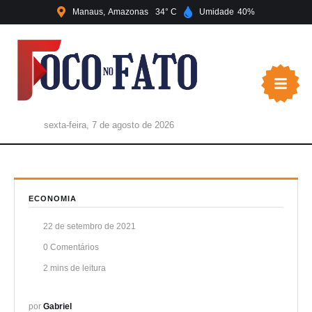
Manaus
Amazonas
34
Umidade
40
sexta-feira, 7 de agosto de 2026
ECONOMIA
22 de setembro de 2021
0
 Comentários
2
 mins de leitura
por 
Gabriel