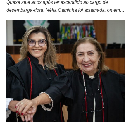
Quase sete anos após ter ascendido ao cargo de
desembarga-dora, Nélia Caminha foi aclamada, ontem,
presidente do Tribunal de Justiça do Amazonas (TJAM),
após a desistência dos outros quatro concorrentes. Ela é
a terceira mulher a assumir a presidência. Antes, já
ocuparam o mais elevado posto do judiciário estadual as
desembargadoras Marinildes Mendonça (2000 a …