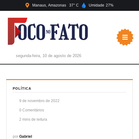
Manaus
Amazonas
37
Umidade
27
segunda-feira, 10 de agosto de 2026
POLÍTICA
9 de novembro de 2022
0
 Comentários
2
 mins de leitura
por 
Gabriel