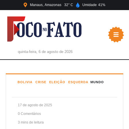
Manaus
Amazonas
32
Umidade
41
quinta-feira, 6 de agosto de 2026
BOLIVIA
CRISE
ELEIÇÃO
ESQUERDA
MUNDO
17 de agosto de 2025
0
 Comentários
3
 mins de leitura