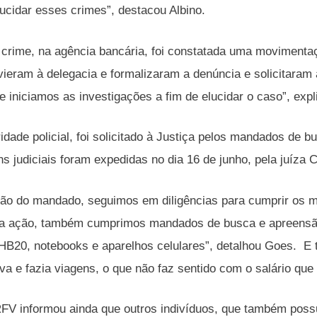
lucidar esses crimes”, destacou Albino.
crime, na agência bancária, foi constatada uma movimentaçã
ieram à delegacia e formalizaram a denúncia e solicitaram a
iniciamos as investigações a fim de elucidar o caso”, expl
idade policial, foi solicitado à Justiça pelos mandados de
ns judiciais foram expedidas no dia 16 de junho, pela juíza 
ão do mandado, seguimos em diligências para cumprir os 
 a ação, também cumprimos mandados de busca e apreensão
HB20, notebooks e aparelhos celulares”, detalhou Goes. 
ava e fazia viagens, o que não faz sentido com o salário que 
RFV informou ainda que outros indivíduos, que também poss