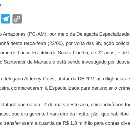
m:
F
T
C
a
el
o
 do Amazonas (PC-AM), por meio da Delegacia Especializad
c
e
p
anhã desta terça-feira (22/06), por volta das 9h, ação polic
e
gr
y
ome de Lucas Franklin de Souza Coelho, de 22 anos, e de b
b
a
Li
o Santander de Manaus e está sendo investigado por desvia
o
m
n
o
k
 delegado Aldeney Goes, titular da DERFV, as diligências 
k
anceira comparecerem à Especializada para denunciar o crim
 relatado que no dia 14 de mais deste ano, dois indivíduos 
cas, que era gerente financeiro da instituição, que habilit
es transferissem a quantia de R$ 1,8 milhão para contas div