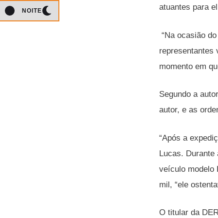
atuantes para e
NOITE
“Na ocasião do 
representantes v
momento em que 
Segundo a autor
autor, e as orde
“Após a expediç
Lucas. Durante
veículo modelo 
mil, “ele ostent
O titular da DE