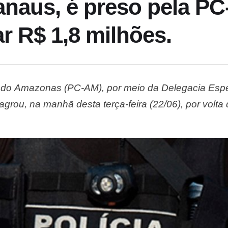
naus, é preso pela PC
r R$ 1,8 milhões.
il do Amazonas (PC-AM), por meio da Delegacia Esp
grou, na manhã desta terça-feira (22/06), por volta 
de mandado de prisão temporária em nome de Lucas
ensão …