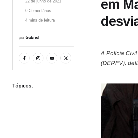
em Ma
22 de junho de 2021
0
 Comentários
desvia
4
 mins de leitura
por 
Gabriel
A Polícia Civ
(DERFV), defla
cumprimento 
busca e apre
Tópicos: