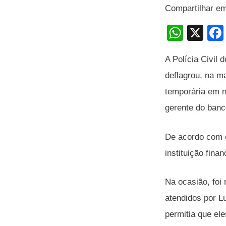
Compartilhar e
W
X
h
A Polícia Civil
at
deflagrou, na m
s
temporária em n
A
gerente do banc
p
p
De acordo com o
instituição fin
Na ocasião, foi
atendidos por Lu
permitia que el