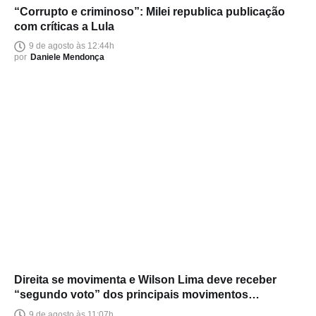
“Corrupto e criminoso”: Milei republica publicação
com críticas a Lula
9 de agosto às 12:44h
por
Daniele Mendonça
Direita se movimenta e Wilson Lima deve receber
“segundo voto” dos principais movimentos
conservadores do Amazonas
9 de agosto às 11:07h