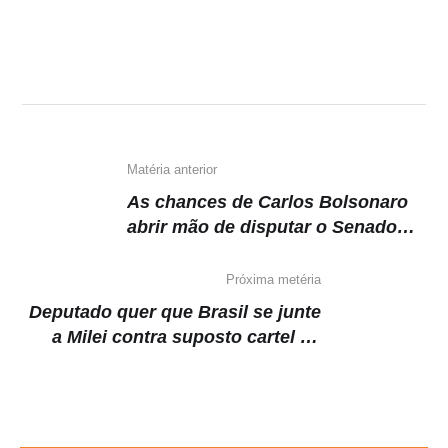
at
c
e
p
s
e
gr
y
A
b
a
Li
p
o
m
n
p
o
k
k
Matéria anterior
As chances de Carlos Bolsonaro
abrir mão de disputar o Senado
por SC
Próxima metéria
Deputado quer que Brasil se junte
a Milei contra suposto cartel de
Maduro