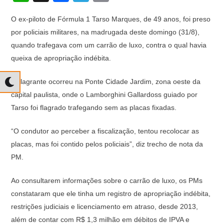
h
a
el
o
O ex-piloto de Fórmula 1 Tarso Marques, de 49 anos, foi preso
at
c
e
p
por policiais militares, na madrugada deste domingo (31/8),
s
e
gr
y
quando trafegava com um carrão de luxo, contra o qual havia
A
b
a
Li
queixa de apropriação indébita.
p
o
m
n
O flagrante ocorreu na Ponte Cidade Jardim, zona oeste da
p
o
k
capital paulista, onde o Lamborghini Gallardoss guiado por
k
Tarso foi flagrado trafegando sem as placas fixadas.
“O condutor ao perceber a fiscalização, tentou recolocar as
placas, mas foi contido pelos policiais”, diz trecho de nota da
PM.
Ao consultarem informações sobre o carrão de luxo, os PMs
constataram que ele tinha um registro de apropriação indébita,
restrições judiciais e licenciamento em atraso, desde 2013,
além de contar com R$ 1,3 milhão em débitos de IPVA e