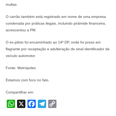
multas.
O carrão também está registrado em nome de uma empresa
condenada por práticas ilegais, incluindo pirâmide financeira,
acrescentou a PM.
O ex-piloto foi encaminhado ao 14º DP, onde foi preso em
flagrante por receptação e adulteração de sinal identificador de
veículo automotor.
Fonte: Metrópoles
Estamos com foco no fato.
Compartilhar em:
W
X
F
T
C
h
a
el
o