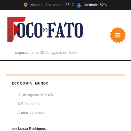
Manaus
Amazonas
27
Umidade
52
segunda-feira, 10 de agosto de 2026
ECONOMIA
MUNDO
31 de agosto de 2025
0
 Comentários
1
 mins de leitura
por 
Luyza Rodrigues