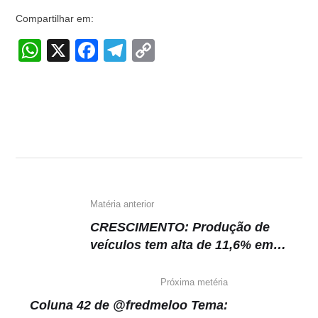
Compartilhar em:
W
X
F
T
C
h
a
el
o
at
c
e
p
s
e
gr
y
A
b
a
Li
p
o
m
n
p
o
k
k
Matéria anterior
CRESCIMENTO: Produção de
veículos tem alta de 11,6% em
2021, diz Anfavea. No ano
passado, 2,24 milhões de
Próxima metéria
unidades foram fabricadas
Coluna 42 de @fredmeloo Tema: