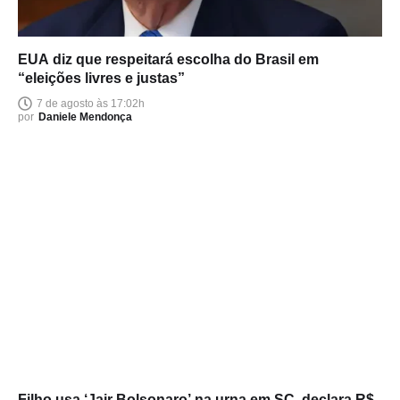
EUA diz que respeitará escolha do Brasil em
“eleições livres e justas”
7 de agosto às 17:02h
por
Daniele Mendonça
Filho usa ‘Jair Bolsonaro’ na urna em SC, declara R$