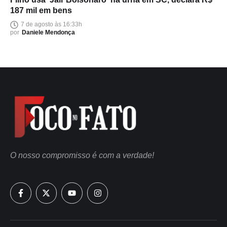
187 mil em bens
7 de agosto às 16:33h
por
Daniele Mendonça
O nosso compromisso é com a verdade!