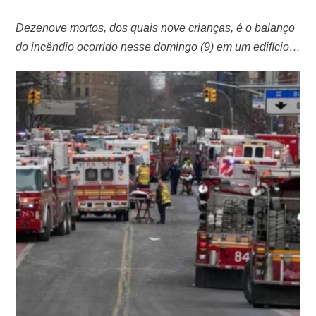
Dezenove mortos, dos quais nove crianças, é o balanço
do incêndio ocorrido nesse domingo (9) em um edifício
de 19 andares em Nova York, o pior dos últimos anos,
segundo o comissário dos bombeiros, Daniel Nigro. O
fogo, no bairro de Bronx, deixou ainda dezenas de
feridos. Pelo menos 32 pessoas foram hospitalizadas,
depois do …