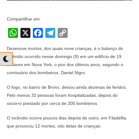
Compartilhar em:
W
X
F
T
C
h
a
el
o
Dezenove mortos, dos quais nove crianças, é o balanço do
at
c
e
p
incêndio ocorrido nesse domingo (9) em um edifício de 19
s
e
gr
y
andares em Nova York, o pior dos últimos anos, segundo o
A
b
a
Li
comissário dos bombeiros, Daniel Nigro.
p
o
m
n
O fogo, no bairro de Bronx, deixou ainda dezenas de feridos.
p
o
k
Pelo menos 32 pessoas foram hospitalizadas, depois do
k
socorro prestado por cerca de 200 bombeiros.
O incêndio ocorre poucos dias depois de outro, em Filadélfia
que provocou 12 mortes, oito delas de crianças.