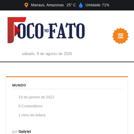
Manaus
Amazonas
25
Umidade
71
sábado, 8 de agosto de 2026
MUNDO
10 de janeiro de 2022
0
 Comentários
1
 mins de leitura
por 
Gabriel