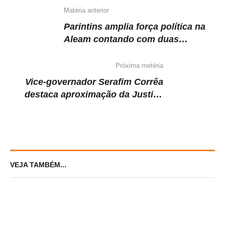
Matéria anterior
Parintins amplia força política na
Aleam contando com duas
deputadas estaduais após posse
de Brena Dianná
Próxima metéria
Vice-governador Serafim Corrêa
destaca aproximação da Justiça
com a população em inauguração
de fórum
VEJA TAMBÉM...