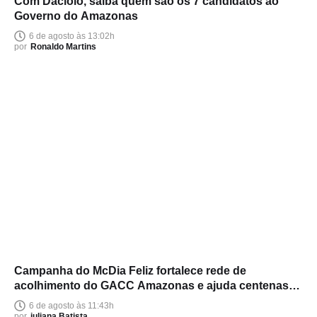
Com Daciolo, saiba quem são os 7 candidatos ao
Governo do Amazonas
6 de agosto às 13:02h
por
Ronaldo Martins
Campanha do McDia Feliz fortalece rede de
acolhimento do GACC Amazonas e ajuda centenas
de famílias
6 de agosto às 11:43h
por
juliana Batista