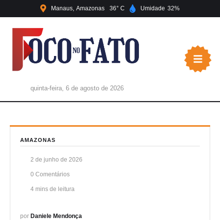
Manaus
Amazonas
36
Umidade
32
quinta-feira, 6 de agosto de 2026
AMAZONAS
2 de junho de 2026
0
 Comentários
4
 mins de leitura
por 
Daniele Mendonça