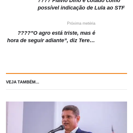
???? Flávio Dino é cotado como
possível indicação de Lula ao STF
Próxima metéria
????”O agro está triste, mas é
hora de seguir adiante”, diz Tereza
Cristina
VEJA TAMBÉM...