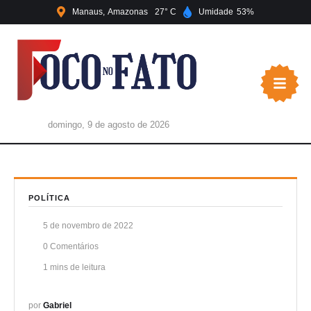
Manaus
Amazonas
27
Umidade
53
domingo, 9 de agosto de 2026
POLÍTICA
5 de novembro de 2022
0
 Comentários
1
 mins de leitura
por 
Gabriel