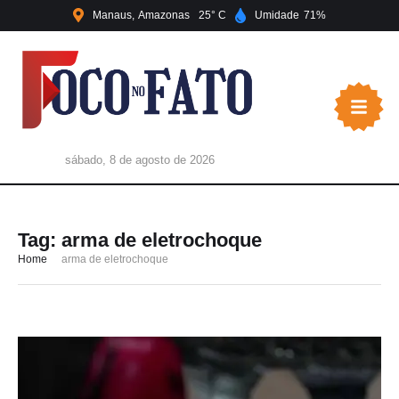
Manaus
Amazonas
25
Umidade
71
sábado, 8 de agosto de 2026
Tag:
arma de eletrochoque
Home
arma de eletrochoque