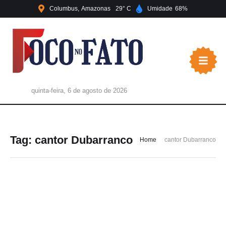
Columbus
Amazonas
29
Umidade
68
quinta-feira, 6 de agosto de 2026
Tag:
cantor Dubarranco
Home
cantor Dubarranco