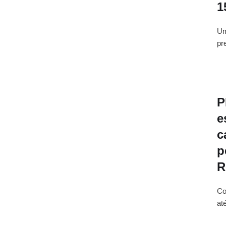
1
Um
pr
P
e
c
p
R
Co
at