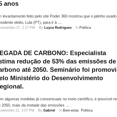
5 anos
 levantamento feito pelo site Poder 360 mostrou que o jatinho usado
esidente eleito, Lula (PT), para ir à …
novembro 17
,
2:17 PM
By 
Luyza Rodrigues
In 
Política
EGADA DE CARBONO: Especialista
stima redução de 53% das emissões de
arbono até 2050. Seminário foi promov
elo Ministério do Desenvolvimento
egional.
m algumas medidas já consensuais no meio científico, é possível red
é 2050, mais da metade das emissões …
setembro 21
,
3:57 PM
By 
Gabriel
In 
Bem-estar
,
Política