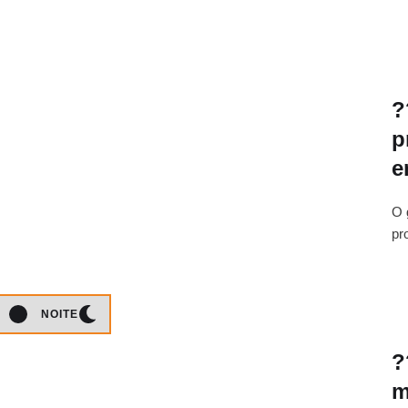
?
p
e
O 
pr
NOITE
?
m