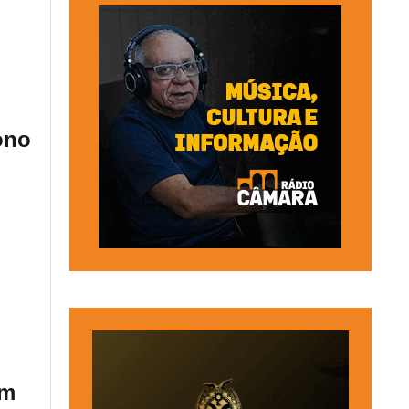
ono
em