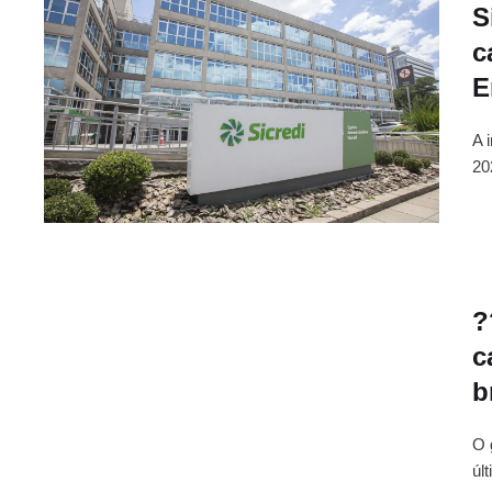
S
c
E
A 
20
?
c
b
O 
úl