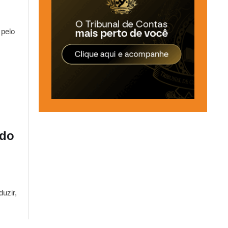
 pelo
ido
uzir,