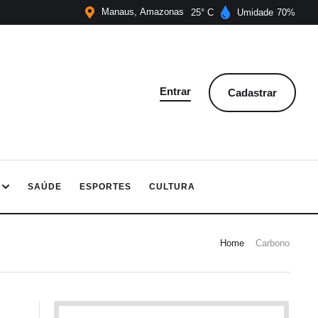
Manaus
Amazonas
25
Umidade
70
Entrar
Cadastrar
SAÚDE
ESPORTES
CULTURA
Home
Carbono