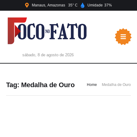
Manaus
Amazonas
35
Umidade
37
sábado, 8 de agosto de 2026
Tag:
Medalha de Ouro
Home
Medalha de Ouro