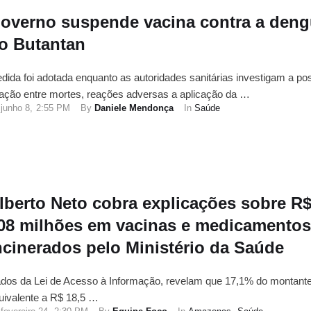
overno suspende vacina contra a den
o Butantan
dida foi adotada enquanto as autoridades sanitárias investigam a po
lação entre mortes, reações adversas a aplicação da …
junho 8
,
2:55 PM
By 
Daniele Mendonça
In 
Saúde
lberto Neto cobra explicações sobre R
08 milhões em vacinas e medicamentos
ncinerados pelo Ministério da Saúde
dos da Lei de Acesso à Informação, revelam que 17,1% do montant
uivalente a R$ 18,5 …