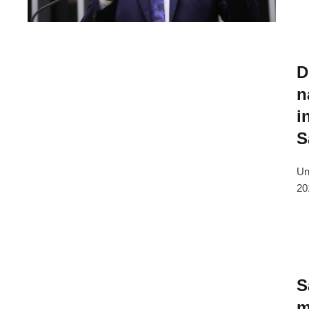
D
n
i
S
Un
20
S
m