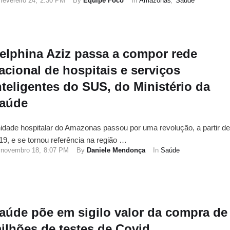
fevereiro 24
,
2:30 PM
By 
Equipe Foco
In 
Amazonas
,
Saúde
elphina Aziz passa a compor rede
acional de hospitais e serviços
nteligentes do SUS, do Ministério da
aúde
idade hospitalar do Amazonas passou por uma revolução, a partir de
19, e se tornou referência na região …
novembro 18
,
8:07 PM
By 
Daniele Mendonça
In 
Saúde
aúde põe em sigilo valor da compra de
ilhões de testes de Covid