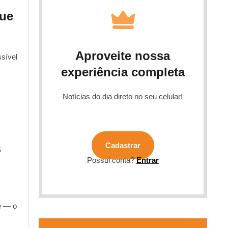
gue
Aproveite nossa
ssível
experiência completa
Notícias do dia direto no seu celular!
Cadastrar
$
Possui conta?
Entrar
e — o