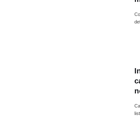
Co
de
I
c
n
Ca
li