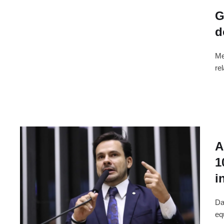
G
d
Me
re
A
1
i
Da
eq