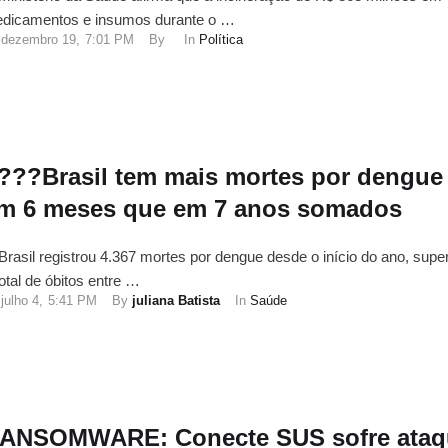
dicamentos e insumos durante o …
dezembro 19
,
7:01 PM
By 
In 
Política
???Brasil tem mais mortes por dengue
m 6 meses que em 7 anos somados
Brasil registrou 4.367 mortes por dengue desde o início do ano, sup
total de óbitos entre …
julho 4
,
5:41 PM
By 
juliana Batista
In 
Saúde
ANSOMWARE: Conecte SUS sofre ataq