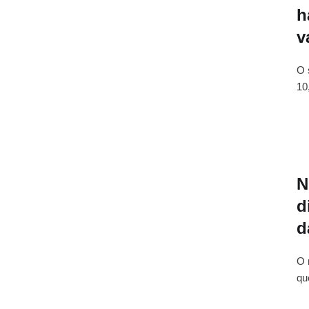
h
v
O 
10
N
d
d
O 
qu