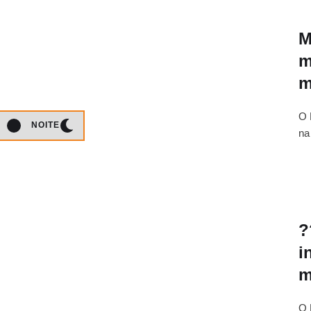
M
m
m
O 
NOITE
na
?
i
m
O 