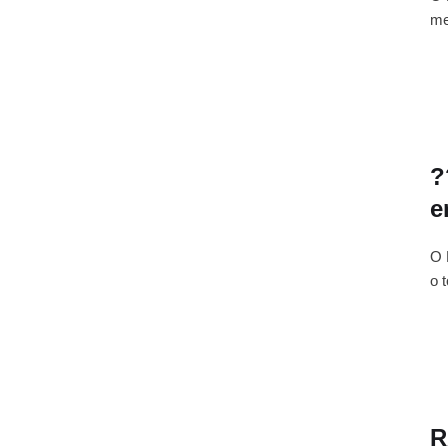
me
?
e
O 
o 
R