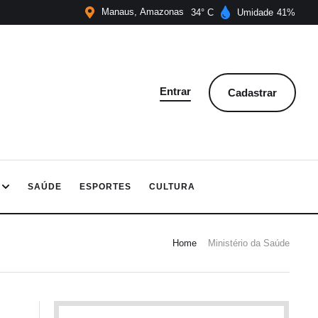
Manaus
Amazonas
34
Umidade
41
Entrar
Cadastrar
SAÚDE
ESPORTES
CULTURA
Home
Ministério da Saúde