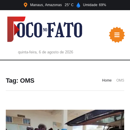
Manaus
Amazonas
25
Umidade
69
quinta-feira, 6 de agosto de 2026
Tag:
OMS
Home
OMS