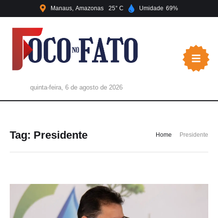
Manaus
Amazonas
25
Umidade
69
quinta-feira, 6 de agosto de 2026
Tag:
Presidente
Home
Presidente