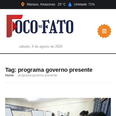
Manaus
Amazonas
25
Umidade
71
sábado, 8 de agosto de 2026
Tag:
programa governo presente
Home
programa governo presente