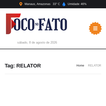
Manaus
Amazonas
33
Umidade
46
sábado, 8 de agosto de 2026
Tag:
RELATOR
Home
RELATOR