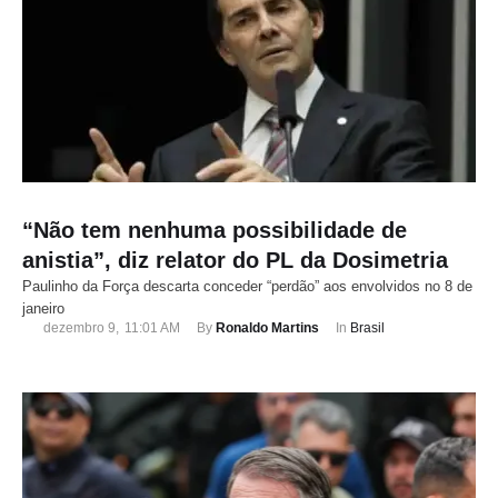
“Não tem nenhuma possibilidade de
anistia”, diz relator do PL da Dosimetria
Paulinho da Força descarta conceder “perdão” aos envolvidos no 8 de
janeiro
dezembro 9
,
11:01 AM
By 
Ronaldo Martins
In 
Brasil