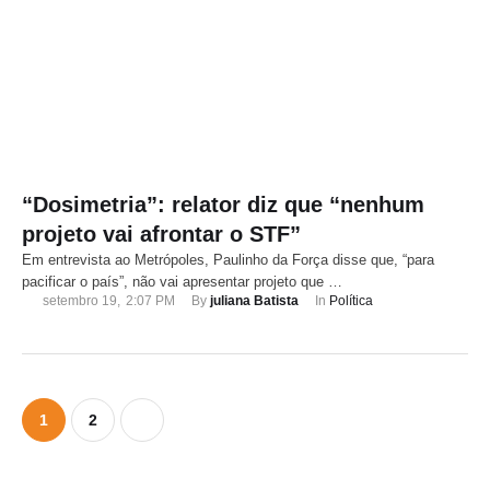
“Dosimetria”: relator diz que “nenhum
projeto vai afrontar o STF”
Em entrevista ao Metrópoles, Paulinho da Força disse que, “para
pacificar o país”, não vai apresentar projeto que …
setembro 19
,
2:07 PM
By 
juliana Batista
In 
Política
1
2