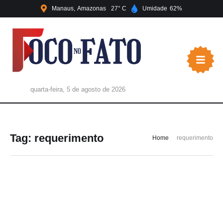
Manaus
Amazonas
27
Umidade
62
quarta-feira, 5 de agosto de 2026
Tag:
requerimento
Home
requerimento